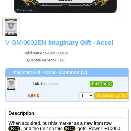
V-GM/0002EN
Imaginary Gift - Accel
Référence :
V-GM/0002EN
Quantité en Stock :
146
Imaginary Gift - Accel -
Common (C)
146
disponibles
EN STOCK
0,99 €
Ajouter au panier
Description
When acquired, put this marker as a new front row
(RC)
, and the unit on this
(RC)
gets
[Power]
+10000