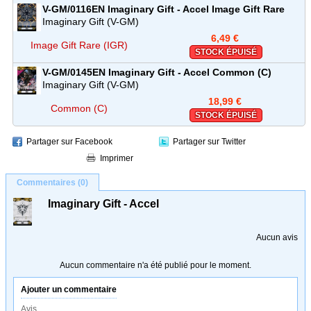
V-GM/0116EN
Imaginary Gift - Accel
Image Gift Rare
(IGR)
Imaginary Gift (V-GM)
6,49 €
Image Gift Rare (IGR)
STOCK ÉPUISÉ
V-GM/0145EN
Imaginary Gift - Accel
Common (C)
Imaginary Gift (V-GM)
18,99 €
Common (C)
STOCK ÉPUISÉ
Partager sur Facebook
Partager sur Twitter
Imprimer
Commentaires (0)
Imaginary Gift - Accel
Aucun avis
Aucun commentaire n'a été publié pour le moment.
Ajouter un commentaire
Avis