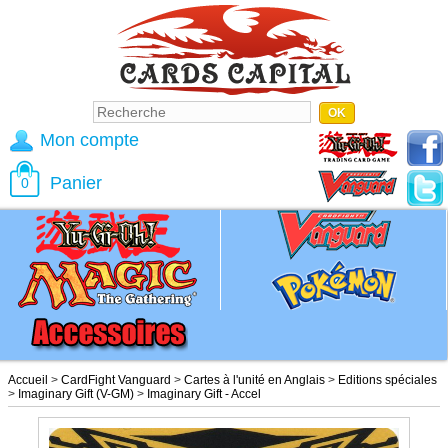
Mon compte
Panier
0
Accueil
>
CardFight Vanguard
>
Cartes à l'unité en Anglais
>
Editions spéciales
>
Imaginary Gift (V-GM)
>
Imaginary Gift - Accel