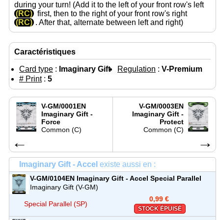
during your turn! (Add it to the left of your front row's left
(RC)
first, then to the right of your front row's right
(RC)
. After that, alternate between left and right)
Caractéristiques
Card type
:
Imaginary Gift
Regulation
:
V-Premium
# Print
:
5
V-GM/0001EN
V-GM/0003EN
Imaginary Gift -
Imaginary Gift -
Force
Protect
Common (C)
Common (C)
←
→
Imaginary Gift - Accel
existe aussi en :
V-GM/0104EN
Imaginary Gift - Accel
Special Parallel
(SP)
Imaginary Gift (V-GM)
0,99 €
Special Parallel (SP)
STOCK ÉPUISÉ