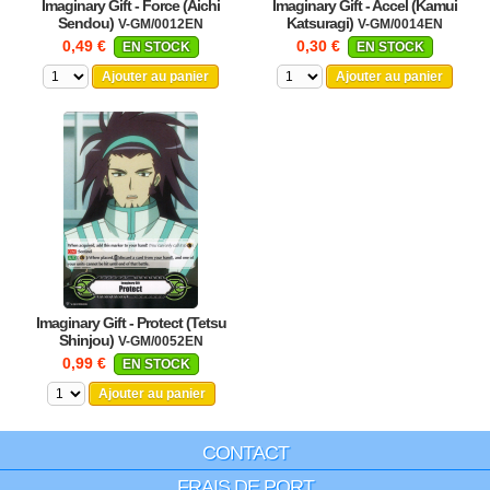
Imaginary Gift - Force (Aichi
Imaginary Gift - Accel (Kamui
Sendou)
Katsuragi)
V-GM/0012EN
V-GM/0014EN
0,49 €
0,30 €
EN STOCK
EN STOCK
Ajouter au panier
Ajouter au panier
Imaginary Gift - Protect (Tetsu
Shinjou)
V-GM/0052EN
0,99 €
EN STOCK
Ajouter au panier
CONTACT
FRAIS DE PORT