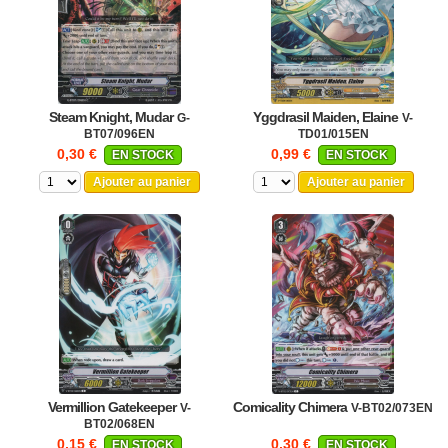
Steam Knight, Mudar
Yggdrasil Maiden, Elaine
G-
V-
BT07/096EN
TD01/015EN
0,30 €
0,99 €
EN STOCK
EN STOCK
Ajouter au panier
Ajouter au panier
Vermillion Gatekeeper
Comicality Chimera
V-
V-BT02/073EN
BT02/068EN
0,15 €
0,30 €
EN STOCK
EN STOCK