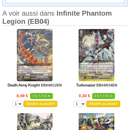
A voir aussi dans
Infinite Phantom
Legion (EB04)
Death Army Knight
Turboraizer
EB04/012EN
EB04/034EN
0,49 €
0,30 €
EN STOCK
EN STOCK
Ajouter au panier
Ajouter au panier