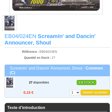
EB04/024EN
Screamin' and Dancin'
Announcer, Shout
Référence :
EB04/024EN
Quantité en Stock :
27
Screamin' and Dancin' Announcer, Shout -
Common
(C)
27
disponibles
EN STOCK
0,15 €
Ajouter au panier
Texte d'introduction