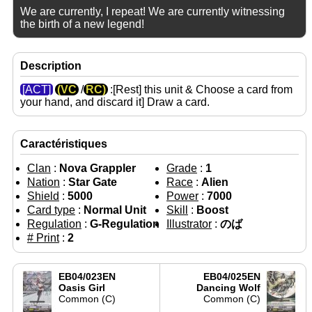
We are currently, I repeat! We are currently witnessing
the birth of a new legend!
Description
[ACT]
(VC
/
RC)
:[Rest] this unit & Choose a card from
your hand, and discard it] Draw a card.
Caractéristiques
Clan
:
Nova Grappler
Grade
:
1
Nation
:
Star Gate
Race
:
Alien
Shield
:
5000
Power
:
7000
Card type
:
Normal Unit
Skill
:
Boost
Regulation
:
G-Regulation
Illustrator
:
のば
# Print
:
2
EB04/023EN
EB04/025EN
Oasis Girl
Dancing Wolf
Common (C)
Common (C)