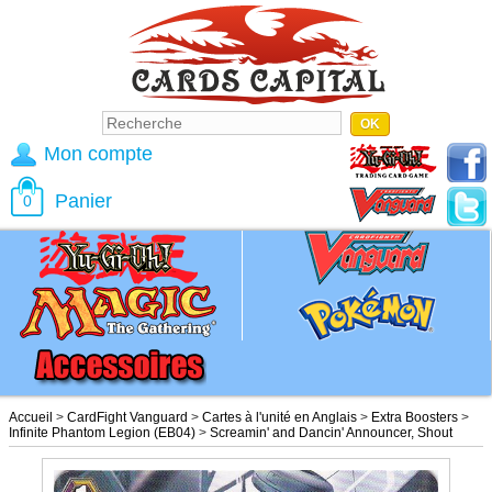
Mon compte
Panier
0
Accueil
>
CardFight Vanguard
>
Cartes à l'unité en Anglais
>
Extra Boosters
>
Infinite Phantom Legion (EB04)
>
Screamin' and Dancin' Announcer, Shout