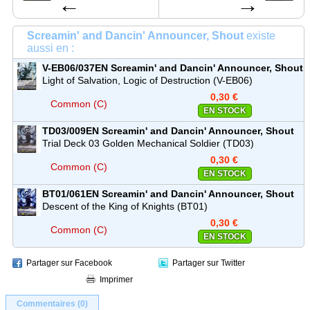
←
→
Screamin' and Dancin' Announcer, Shout
existe
aussi en :
V-EB06/037EN
Screamin' and Dancin' Announcer, Shout
Common (C)
Light of Salvation, Logic of Destruction (V-EB06)
0,30 €
Common (C)
EN STOCK
TD03/009EN
Screamin' and Dancin' Announcer, Shout
Common (C)
Trial Deck 03 Golden Mechanical Soldier (TD03)
0,30 €
Common (C)
EN STOCK
BT01/061EN
Screamin' and Dancin' Announcer, Shout
Common (C)
Descent of the King of Knights (BT01)
0,30 €
Common (C)
EN STOCK
Partager sur Facebook
Partager sur Twitter
Imprimer
Commentaires (0)