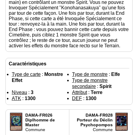
main) en contrôlant un monstre Spirit. Vous ne pouvez
Invoquer Spécialement "Konohanasakuya" qu'une fois
par tour de cette façon. Une fois par tour, durant la End
Phase, si cette carte a été Invoquée Spécialement ce
tour : renvoyez-la à la main. Une fois par tour, durant la
End Phase : vous pouvez bannir cette carte depuis votre
Cimetière, puis ciblez 1 monstre Spirit que vous
contrôlez ; le reste de ce tour, aucun joueur ne peut
activer les effets du monstre face recto sur le Terrain.
Caractéristiques
Type de carte
:
Monstre
Type de monstre
:
Elfe
Effet
Type de monstre
secondaire
:
Spirit
Niveau
:
3
Attribut
:
Terre
ATK
:
1300
DEF
:
1300
DAMA-FR026
DAMA-FR028
Diplhomme de
Porteur du Déclin
Master
Psychopompos
Commune
Commune