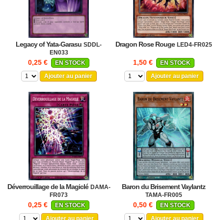
Legacy of Yata-Garasu
Dragon Rose Rouge
SDDL-
LED4-FR025
EN033
0,25 €
1,50 €
EN STOCK
EN STOCK
Ajouter au panier
Ajouter au panier
Déverrouillage de la Magiclé
Baron du Brisement Vaylantz
DAMA-
FR073
TAMA-FR005
0,25 €
0,50 €
EN STOCK
EN STOCK
Ajouter au panier
Ajouter au panier