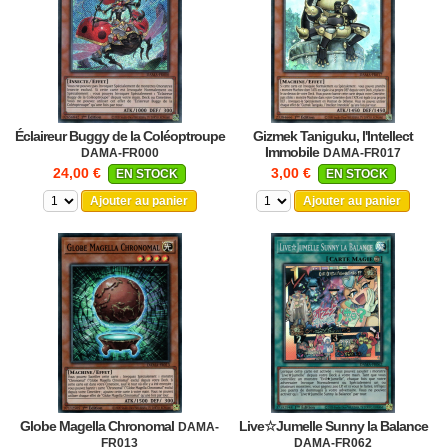
Éclaireur Buggy de la Coléoptroupe
Gizmek Taniguku, l'Intellect
Immobile
DAMA-FR000
DAMA-FR017
24,00 €
3,00 €
EN STOCK
EN STOCK
Ajouter au panier
Ajouter au panier
Globe Magella Chronomal
Live☆Jumelle Sunny la Balance
DAMA-
FR013
DAMA-FR062