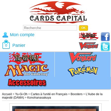
Mon compte
Panier
0
Accueil
>
Yu-Gi-Oh
>
Cartes à l'unité en Français
>
Boosters
>
L'Aube de la
majesté (DAMA)
>
Konohanasakuya