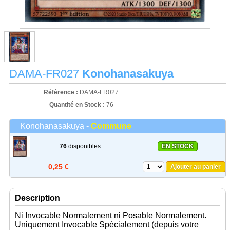
DAMA-FR027
Konohanasakuya
Référence :
DAMA-FR027
Quantité en Stock :
76
Konohanasakuya -
Commune
76
disponibles
EN STOCK
0,25 €
Ajouter au panier
Description
Ni Invocable Normalement ni Posable Normalement.
Uniquement Invocable Spécialement (depuis votre