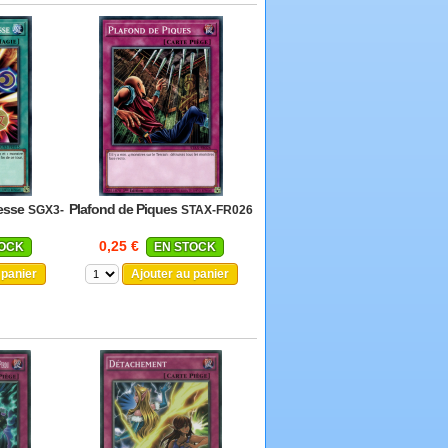
esse
Plafond de Piques
SGX3-
STAX-FR026
0,25 €
TOCK
EN STOCK
 panier
Ajouter au panier