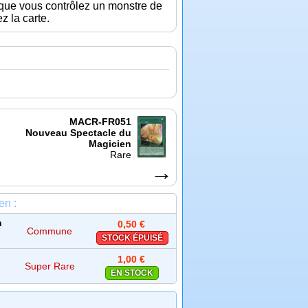
t que vous contrôlez un monstre de
z la carte.
MACR-FR051
Nouveau Spectacle du
Magicien
Rare
→
en :
n
0,50 €
Commune
STOCK ÉPUISÉ
1,00 €
Super Rare
EN STOCK