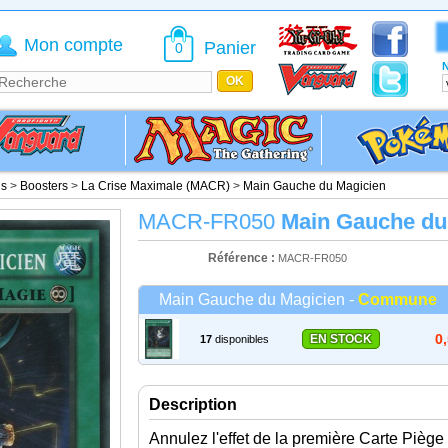
Mon compte
Panier
0
N
is
>
Boosters
>
La Crise Maximale (MACR)
>
Main Gauche du Magicien
MACR-FR050
Main Gauche du
Référence :
MACR-FR050
Main Gauche du Magicien -
Commune
0
EN STOCK
17
disponibles
Description
Annulez l'effet de la première Carte Piège 