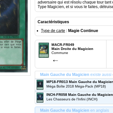
adversaire qui est résolu chaque tour tan
Type Magicien, et si vous le faites, détruise
Caractéristiques
Type de carte
:
Magie Continue
MACR-FR049
Main Droite du Magicien
Commune
←
Main Gauche du Magicien
existe aussi 
MP18-FR013
Main Gauche du Magicie
Commune
Méga Boîte 2018 Méga-Pack (MP18)
INCH-FR058
Main Gauche du Magicien
Super Rare
Les Chasseurs de l'Infini (INCH)
Main Gauche du Magicien
en anglais