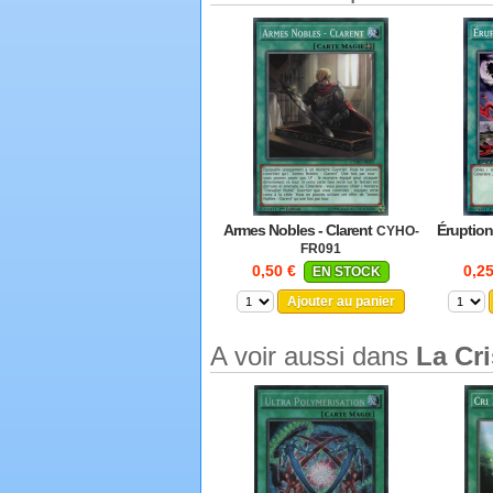
Armes Nobles - Clarent
Éruptio
CYHO-
FR091
0,50 €
0,2
EN STOCK
Ajouter au panier
A voir aussi dans
La Cr