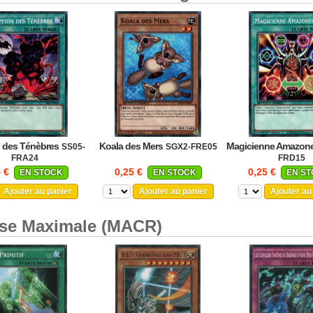
n des Ténèbres
Koala des Mers
Magicienne Amazon
SS05-
SGX2-FRE05
FRA24
FRD15
5 €
0,25 €
0,25 €
EN STOCK
EN STOCK
EN S
Ajouter au panier
Ajouter au panier
Ajouter au
ise Maximale (MACR)