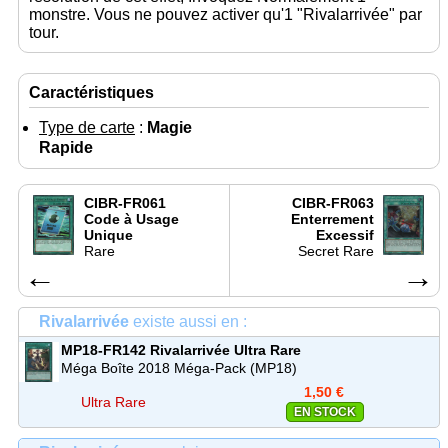
monstre. Vous ne pouvez activer qu'1 "Rivalarrivée" par
tour.
Caractéristiques
Type de carte
:
Magie
Rapide
CIBR-FR061
CIBR-FR063
Code à Usage
Enterrement
Unique
Excessif
Rare
Secret Rare
←
→
Rivalarrivée
existe aussi en :
MP18-FR142
Rivalarrivée
Ultra Rare
Méga Boîte 2018 Méga-Pack (MP18)
1,50 €
Ultra Rare
EN STOCK