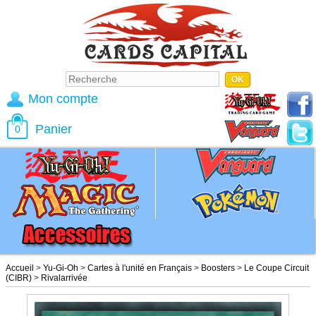
Mon compte
Panier
0
Accueil
>
Yu-Gi-Oh
>
Cartes à l'unité en Français
>
Boosters
>
Le Coupe Circuit
(CIBR)
>
Rivalarrivée