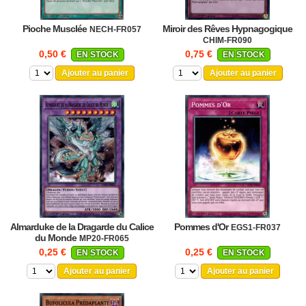
Pioche Musclée
Miroir des Rêves Hypnagogique
NECH-FR057
CHIM-FR090
0,50 €
0,75 €
EN STOCK
EN STOCK
Ajouter au panier
Ajouter au panier
Almarduke de la Dragarde du Calice
Pommes d'Or
EGS1-FR037
du Monde
MP20-FR065
0,25 €
0,25 €
EN STOCK
EN STOCK
Ajouter au panier
Ajouter au panier