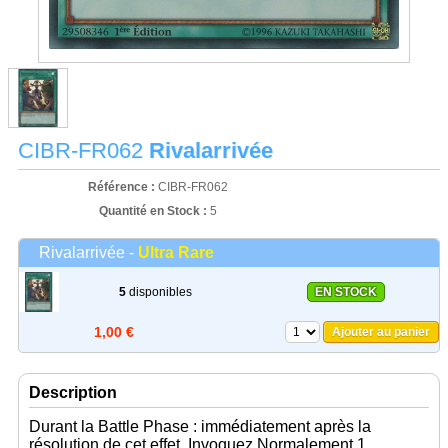
CIBR-FR062
Rivalarrivée
Référence :
CIBR-FR062
Quantité en Stock :
5
Rivalarrivée -
Ultra Rare
5
disponibles
EN STOCK
1,00 €
Ajouter au panier
Description
Durant la Battle Phase : immédiatement après la
résolution de cet effet, Invoquez Normalement 1