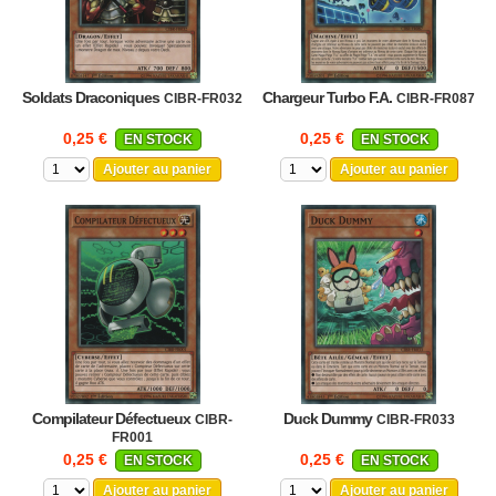
Soldats Draconiques
Chargeur Turbo F.A.
CIBR-FR032
CIBR-FR087
0,25 €
0,25 €
EN STOCK
EN STOCK
Ajouter au panier
Ajouter au panier
Compilateur Défectueux
Duck Dummy
CIBR-
CIBR-FR033
FR001
0,25 €
0,25 €
EN STOCK
EN STOCK
Ajouter au panier
Ajouter au panier