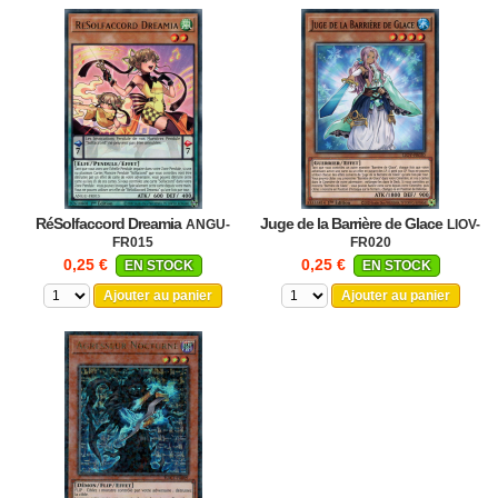
RéSolfaccord Dreamia
Juge de la Barrière de Glace
ANGU-
LIOV-
FR015
FR020
0,25 €
0,25 €
EN STOCK
EN STOCK
Ajouter au panier
Ajouter au panier