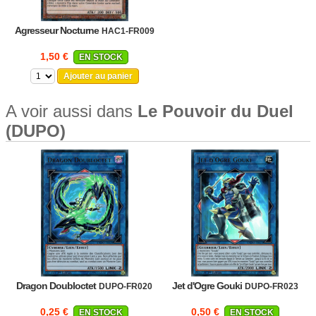
Agresseur Nocturne
HAC1-FR009
1,50 €
EN STOCK
Ajouter au panier
A voir aussi dans
Le Pouvoir du Duel
(DUPO)
Dragon Doubloctet
Jet d'Ogre Gouki
DUPO-FR020
DUPO-FR023
0,25 €
0,50 €
EN STOCK
EN STOCK