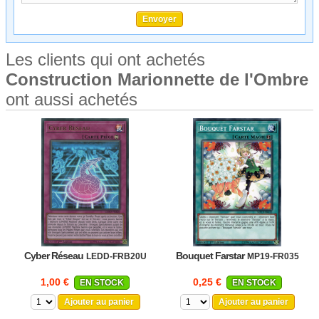
Les clients qui ont achetés
Construction Marionnette de l'Ombre
ont aussi achetés
Cyber Réseau
Bouquet Farstar
LEDD-FRB20U
MP19-FR035
1,00 €
0,25 €
EN STOCK
EN STOCK
Ajouter au panier
Ajouter au panier