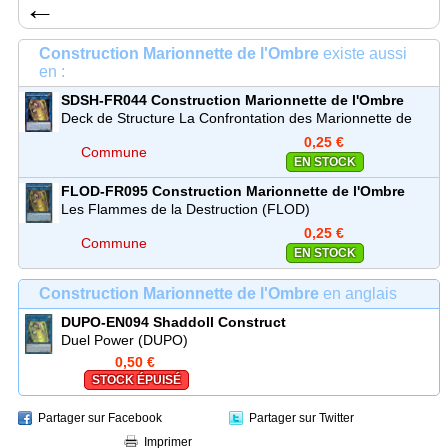
←
Construction Marionnette de l'Ombre
existe aussi
en :
SDSH-FR044
Construction Marionnette de l'Ombre
Commune
Deck de Structure La Confrontation des Marionnette de
l'Ombre (SDSH)
0,25 €
Commune
EN STOCK
FLOD-FR095
Construction Marionnette de l'Ombre
Commune
Les Flammes de la Destruction (FLOD)
0,25 €
Commune
EN STOCK
Construction Marionnette de l'Ombre
en anglais
DUPO-EN094
Shaddoll Construct
Duel Power (DUPO)
0,50 €
STOCK ÉPUISÉ
Partager sur Facebook
Partager sur Twitter
Imprimer