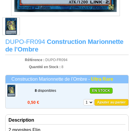
DUPO-FR094
Construction Marionnette
de l'Ombre
Référence :
DUPO-FR094
Quantité en Stock :
8
Construction Marionnette de l'Ombre -
Ultra Rare
8
disponibles
EN STOCK
0,50 €
Ajouter au panier
Description
2 monstres Flip