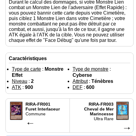
Durant le calcul des dommages, si votre Monstre Lien
combat un Monstre Lien de l'adversaire (Effet Rapide) :
vous pouvez bannir cette carte depuis votre Cimetière,
puis ciblez 1 Monstre Lien dans votre Cimetière ; votre
monstre combattant ne peut pas être détruit par ce
combat, et aussi, jusqu'à la fin de ce tour, il gagne une
ATK égale à l'ATK de la cible. Vous ne pouvez utiliser
chaque effet de "Face Débug" qu'une fois par tour.
Caractéristiques
Type de carte
:
Monstre
Type de monstre
:
Effet
Cyberse
Niveau
:
2
Attribut
:
Ténèbres
ATK
:
900
DEF
:
600
RIRA-FR001
RIRA-FR003
Furet Interlaceur
Cheval de Mer
Commune
Marincesse
←
Ultra Rare
→