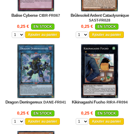
Balise Cyberse
Brûlesoleil Ardent Cataclysmique
CIBR-FR067
SAST-FR028
0,25 €
0,25 €
EN STOCK
EN STOCK
Ajouter au panier
Ajouter au panier
Dragon Derringereux
Kikinagashi Fucho
DANE-FR041
RIRA-FR094
0,25 €
0,25 €
EN STOCK
EN STOCK
Ajouter au panier
Ajouter au panier