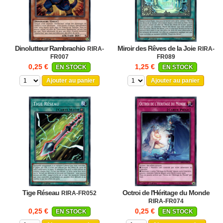
Dinolutteur Rambrachio
Miroir des Rêves de la Joie
RIRA-
RIRA-
FR007
FR089
0,25 €
1,25 €
EN STOCK
EN STOCK
Ajouter au panier
Ajouter au panier
Tige Réseau
Octroi de l'Héritage du Monde
RIRA-FR052
RIRA-FR074
0,25 €
0,25 €
EN STOCK
EN STOCK