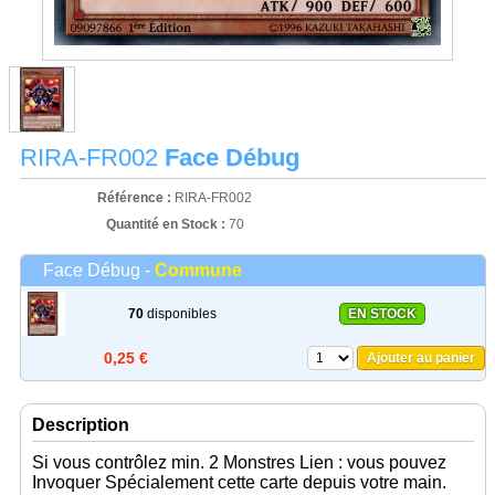
RIRA-FR002
Face Débug
Référence :
RIRA-FR002
Quantité en Stock :
70
Face Débug -
Commune
70
disponibles
EN STOCK
0,25 €
Ajouter au panier
Description
Si vous contrôlez min. 2 Monstres Lien : vous pouvez
Invoquer Spécialement cette carte depuis votre main.