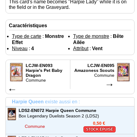
This card's name becomes "Harpie Lady" while it is on
the field or in the Graveyard.
Caractéristiques
Type de carte
:
Monstre
Type de monstre
:
Bête
Effet
Ailée
Niveau
:
4
Attribut
:
Vent
LCJW-EN093
LCJW-EN095
Harpie's Pet Baby
Amazoness Scouts
Dragon
Commune
Commune
→
←
Harpie Queen
existe aussi en :
LDS2-EN072
Harpie Queen
Commune
Box Legendary Duelists Season 2 (LDS2)
0,50 €
Commune
STOCK ÉPUISÉ