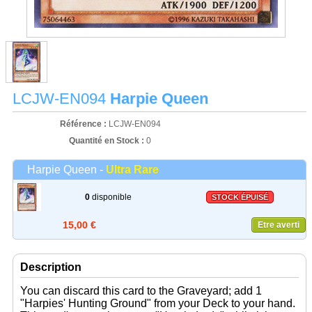
LCJW-EN094
Harpie Queen
Référence :
LCJW-EN094
Quantité en Stock :
0
Harpie Queen -
Ultra Rare
0
disponible
STOCK ÉPUISÉ
15,00 €
Etre averti
Description
You can discard this card to the Graveyard; add 1
"Harpies' Hunting Ground" from your Deck to your hand.