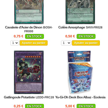
Cavalerie d'Acier de Dinon
Colère Amorphage
BOSH-
SHVI-FR028
FR000
0,75 €
0,50 €
EN STOCK
EN STOCK
Ajouter au panier
Ajouter au panier
Gatlingoule Potartiste
Yu-Gi-Oh Deck Box Albaz - Ecclesia
LEDD-FRC28
0,25 €
5,00 €
EN STOCK
EN STOCK