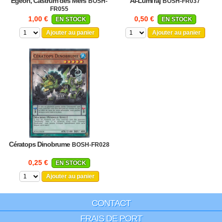
Égéon, Castrum des Mers
Al-Lumi'raj
BOSH-
BOSH-FR037
FR055
1,00 €
0,50 €
EN STOCK
EN STOCK
Ajouter au panier
Ajouter au panier
Cératops Dinobrume
BOSH-FR028
0,25 €
EN STOCK
Ajouter au panier
CONTACT
FRAIS DE PORT