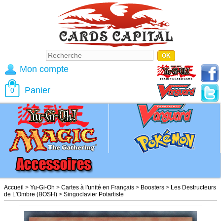
Mon compte
Panier
0
Accueil
>
Yu-Gi-Oh
>
Cartes à l'unité en Français
>
Boosters
>
Les Destructeurs
de L'Ombre (BOSH)
>
Singoclavier Potartiste