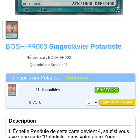
BOSH-FR003
Singoclavier Potartiste
Référence :
BOSH-FR003
Quantité en Stock :
11
Singoclavier Potartiste -
Commune
11
disponibles
EN STOCK
0,75 €
Ajouter au panier
Description
L'Échelle Pendule de cette carte devient 4, sauf si vous
avez une carte "Potartiste" dans votre autre Zone