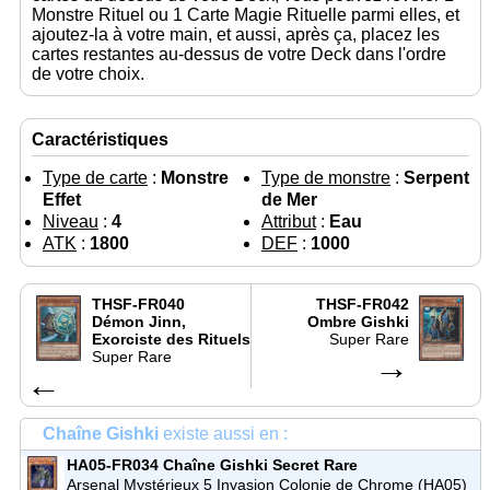
Monstre Rituel ou 1 Carte Magie Rituelle parmi elles, et
ajoutez-la à votre main, et aussi, après ça, placez les
cartes restantes au-dessus de votre Deck dans l'ordre
de votre choix.
Caractéristiques
Type de carte
:
Monstre
Type de monstre
:
Serpent
Effet
de Mer
Niveau
:
4
Attribut
:
Eau
ATK
:
1800
DEF
:
1000
THSF-FR040
THSF-FR042
Démon Jinn,
Ombre Gishki
Exorciste des Rituels
Super Rare
Super Rare
→
←
Chaîne Gishki
existe aussi en :
HA05-FR034
Chaîne Gishki
Secret Rare
Arsenal Mystérieux 5 Invasion Colonie de Chrome (HA05)