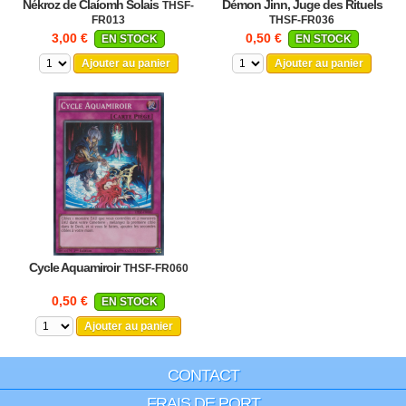
Nékroz de Claíomh Solais
Démon Jinn, Juge des Rituels
THSF-
FR013
THSF-FR036
3,00 €
0,50 €
EN STOCK
EN STOCK
Ajouter au panier
Ajouter au panier
Cycle Aquamiroir
THSF-FR060
0,50 €
EN STOCK
Ajouter au panier
CONTACT
FRAIS DE PORT