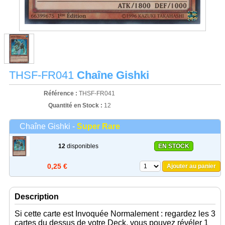
THSF-FR041
Chaîne Gishki
Référence :
THSF-FR041
Quantité en Stock :
12
Chaîne Gishki -
Super Rare
12
disponibles
EN STOCK
0,25 €
Ajouter au panier
Description
Si cette carte est Invoquée Normalement : regardez les 3
cartes du dessus de votre Deck, vous pouvez révéler 1