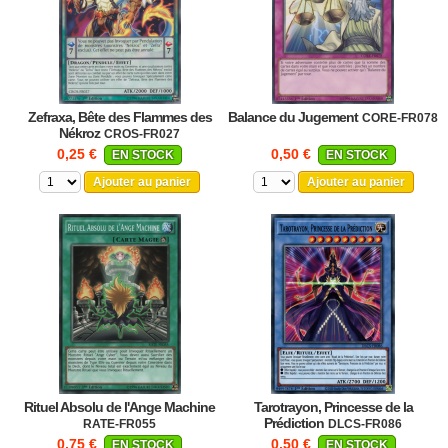
Zefraxa, Bête des Flammes des
Balance du Jugement
CORE-FR078
Nékroz
CROS-FR027
0,25 €
0,50 €
EN STOCK
EN STOCK
Ajouter au panier
Ajouter au panier
Rituel Absolu de l'Ange Machine
Tarotrayon, Princesse de la
Prédiction
RATE-FR055
DLCS-FR086
0,75 €
0,50 €
EN STOCK
EN STOCK