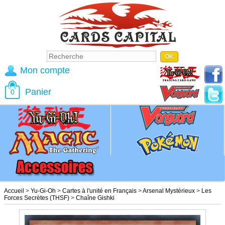
Mon compte
Panier
0
Accueil
>
Yu-Gi-Oh
>
Cartes à l'unité en Français
>
Arsenal Mystérieux
>
Les
Forces Secrètes (THSF)
>
Chaîne Gishki