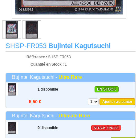
SHSP-FR053
Bujintei Kagutsuchi
Référence :
SHSP-FR053
Quantité en Stock :
1
Bujintei Kagutsuchi -
Ultra Rare
1
disponible
EN STOCK
5,50 €
Ajouter au panier
Bujintei Kagutsuchi -
Ultimate Rare
0
disponible
STOCK ÉPUISÉ