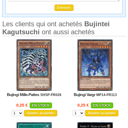
Les clients qui ont achetés
Bujintei
Kagutsuchi
ont aussi achetés
Bujingi Mille-Pattes
Bujingi Vargr
SHSP-FR026
MP14-FR113
0,25 €
0,25 €
EN STOCK
EN STOCK
Ajouter au panier
Ajouter au panier