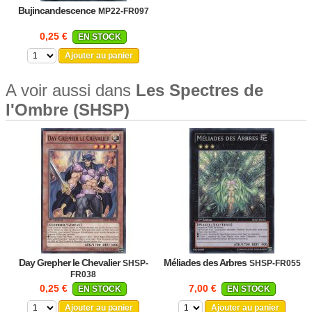
Bujincandescence
MP22-FR097
0,25 €
EN STOCK
Ajouter au panier
A voir aussi dans
Les Spectres de
l'Ombre (SHSP)
Day Grepher le Chevalier
Méliades des Arbres
SHSP-
SHSP-FR055
FR038
0,25 €
7,00 €
EN STOCK
EN STOCK
Ajouter au panier
Ajouter au panier