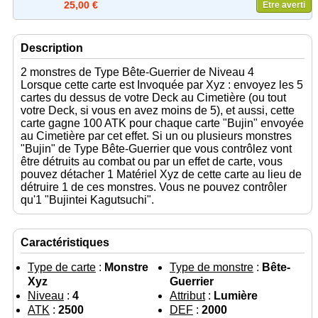
25,00 €
Etre averti
Description
2 monstres de Type Bête-Guerrier de Niveau 4
Lorsque cette carte est Invoquée par Xyz : envoyez les 5
cartes du dessus de votre Deck au Cimetière (ou tout
votre Deck, si vous en avez moins de 5), et aussi, cette
carte gagne 100 ATK pour chaque carte "Bujin" envoyée
au Cimetière par cet effet. Si un ou plusieurs monstres
"Bujin" de Type Bête-Guerrier que vous contrôlez vont
être détruits au combat ou par un effet de carte, vous
pouvez détacher 1 Matériel Xyz de cette carte au lieu de
détruire 1 de ces monstres. Vous ne pouvez contrôler
qu'1 "Bujintei Kagutsuchi".
Caractéristiques
Type de carte
:
Monstre
Type de monstre
:
Bête-
Xyz
Guerrier
Niveau
:
4
Attribut
:
Lumière
ATK
:
2500
DEF
:
2000