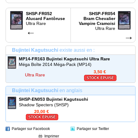
SHSP-FR052
SHSP-FR054
Alucard Fantôruse
Bram Chevalier
Ultra Rare
Vampire Cramoisi
←
Ultra Rare
→
Bujintei Kagutsuchi
existe aussi en :
MP14-FR163
Bujintei Kagutsuchi
Ultra Rare
Méga Boîte 2014 Méga-Pack (MP14)
3,50 €
Ultra Rare
STOCK ÉPUISÉ
Bujintei Kagutsuchi
en anglais
SHSP-EN053
Bujintei Kagutsuchi
Shadow Specters (SHSP)
20,00 €
STOCK ÉPUISÉ
Partager sur Facebook
Partager sur Twitter
Imprimer