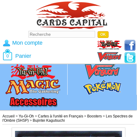
Mon compte
Panier
0
Accueil
>
Yu-Gi-Oh
>
Cartes à l'unité en Français
>
Boosters
>
Les Spectres de
l'Ombre (SHSP)
>
Bujintei Kagutsuchi