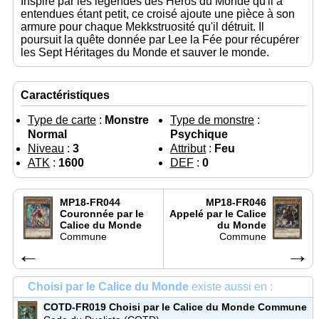
Inspiré par les légendes des Héros du Monde qu'il a
entendues étant petit, ce croisé ajoute une pièce à son
armure pour chaque Mekkstruosité qu'il détruit. Il
poursuit la quête donnée par Lee la Fée pour récupérer
les Sept Héritages du Monde et sauver le monde.
Caractéristiques
Type de carte
:
Monstre
Type de monstre
:
Normal
Psychique
Niveau
:
3
Attribut
:
Feu
ATK
:
1600
DEF
:
0
MP18-FR044
MP18-FR046
Couronnée par le
Appelé par le Calice
Calice du Monde
du Monde
Commune
Commune
←
→
Choisi par le Calice du Monde
existe aussi en :
COTD-FR019
Choisi par le Calice du Monde
Commune