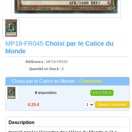
MP18-FR045
Choisi par le Calice du
Monde
Référence :
MP18-FR045
Quantité en Stock :
6
Choisi par le Calice du Monde -
Commune
6
disponibles
EN STOCK
0,25 €
Ajouter au panier
Description