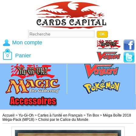
Mon compte
Panier
0
Accueil
>
Yu-Gi-Oh
>
Cartes à l'unité en Français
>
Tin Box
>
Méga Boîte 2018
Méga-Pack (MP18)
>
Choisi par le Calice du Monde