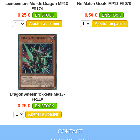
Lienceinture Mur de Dragon
Re-Match Gouki
MP18-
MP18-FR070
FR174
0,25 €
0,50 €
EN STOCK
EN STOCK
Ajouter au panier
Ajouter au panier
Dragon Anesthrokkette
MP18-
FR110
0,25 €
EN STOCK
Ajouter au panier
CONTACT