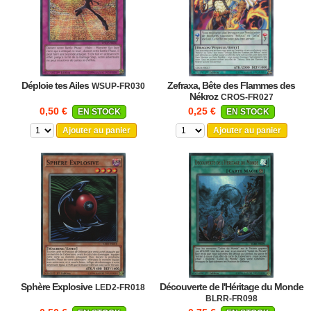
Déploie tes Ailes
Zefraxa, Bête des Flammes des
WSUP-FR030
Nékroz
CROS-FR027
0,50 €
0,25 €
EN STOCK
EN STOCK
Ajouter au panier
Ajouter au panier
Sphère Explosive
Découverte de l'Héritage du Monde
LED2-FR018
BLRR-FR098