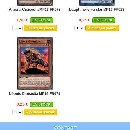
Arboria Croisédia
Dauphinelle Farstar
MP19-FR078
MP19-FR023
1,50 €
0,25 €
EN STOCK
EN STOCK
Ajouter au panier
Ajouter au panier
Léonis Croisédia
MP19-FR079
0,25 €
EN STOCK
Ajouter au panier
CONTACT