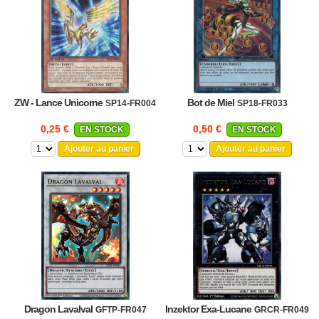
ZW - Lance Unicorne
Bot de Miel
SP14-FR004
SP18-FR033
0,25 €
0,50 €
EN STOCK
EN STOCK
Ajouter au panier
Ajouter au panier
Dragon Lavalval
Inzektor Exa-Lucane
GFTP-FR047
GRCR-FR049