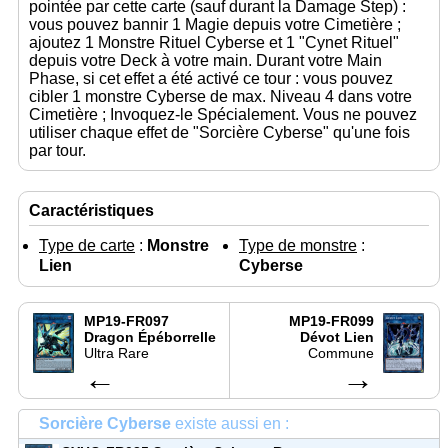
pointée par cette carte (sauf durant la Damage Step) :
vous pouvez bannir 1 Magie depuis votre Cimetière ;
ajoutez 1 Monstre Rituel Cyberse et 1 "Cynet Rituel"
depuis votre Deck à votre main. Durant votre Main
Phase, si cet effet a été activé ce tour : vous pouvez
cibler 1 monstre Cyberse de max. Niveau 4 dans votre
Cimetière ; Invoquez-le Spécialement. Vous ne pouvez
utiliser chaque effet de "Sorcière Cyberse" qu'une fois
par tour.
Caractéristiques
Type de carte
:
Monstre
Type de monstre
:
Lien
Cyberse
MP19-FR097
MP19-FR099
Dragon Épéborrelle
Dévot Lien
Ultra Rare
Commune
←
→
Sorcière Cyberse
existe aussi en :