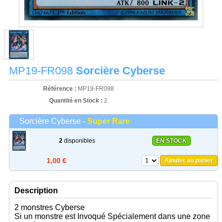
MP19-FR098
Sorcière Cyberse
Référence :
MP19-FR098
Quantité en Stock :
2
Sorcière Cyberse -
Super Rare
2
disponibles
EN STOCK
1,00 €
Ajouter au panier
Description
2 monstres Cyberse
Si un monstre est Invoqué Spécialement dans une zone