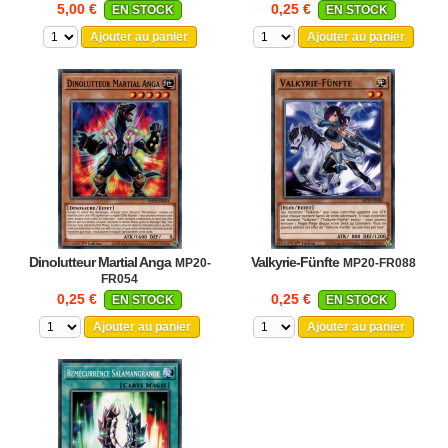
5,00 €
0,25 €
EN STOCK
EN STOCK
Ajouter au panier
Ajouter au panier
Dinolutteur Martial Anga
Valkyrie-Fünfte
MP20-
MP20-FR088
FR054
0,25 €
0,25 €
EN STOCK
EN STOCK
Ajouter au panier
Ajouter au panier