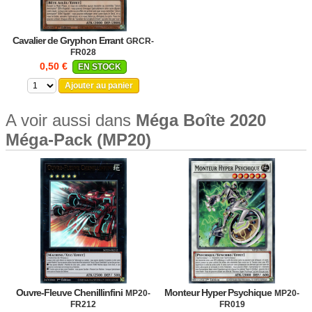
Cavalier de Gryphon Errant
GRCR-
FR028
0,50 €
EN STOCK
Ajouter au panier
A voir aussi dans
Méga Boîte 2020
Méga-Pack (MP20)
Ouvre-Fleuve Chenillinfini
Monteur Hyper Psychique
MP20-
MP20-
FR212
FR019