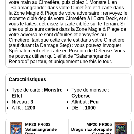
votre main au Cimetière, puis ciblez 1 Monstre Lien
"Salamangrande" dans votre Cimetière et 1 carte dans
la Zone Magie & Piège de votre adversaire ; renvoyez le
monstre ciblé depuis votre Cimetière à l'Extra Deck, et si
vous le faites, détruisez la carte ciblée sur le Terrain. Si
une ou plusieurs cartes dans la Zone Magie & Piège de
votre adversaire sont détruites et envoyées au
Cimetière, tant que cette carte est dans votre Cimetière
(sauf durant la Damage Step) : vous pouvez Invoquer
Spécialement cette carte en Position de Défense. Vous
ne pouvez utiliser qu'1 effet de "Salamangrande
Renardo" par tour, et uniquement une fois le tour.
Caractéristiques
Type de carte
:
Monstre
Type de monstre
:
Effet
Cyberse
Niveau
:
3
Attribut
:
Feu
ATK
:
1200
DEF
:
1000
MP20-FR003
MP20-FR005
Salamangrande
Dragon Explorapide
Perro
Commune