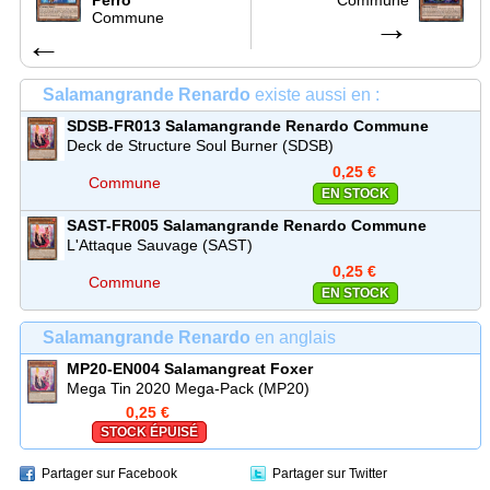
Commune
→
←
Salamangrande Renardo
existe aussi en :
SDSB-FR013
Salamangrande Renardo
Commune
Deck de Structure Soul Burner (SDSB)
0,25 €
Commune
EN STOCK
SAST-FR005
Salamangrande Renardo
Commune
L'Attaque Sauvage (SAST)
0,25 €
Commune
EN STOCK
Salamangrande Renardo
en anglais
MP20-EN004
Salamangreat Foxer
Mega Tin 2020 Mega-Pack (MP20)
0,25 €
STOCK ÉPUISÉ
Partager sur Facebook
Partager sur Twitter