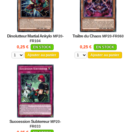
Dinolutteur Martial Ankylo
Traître du Chaos
MP20-
MP20-FR060
FR104
0,25 €
0,25 €
EN STOCK
EN STOCK
Ajouter au panier
Ajouter au panier
Succession Subterreur
MP20-
FR033