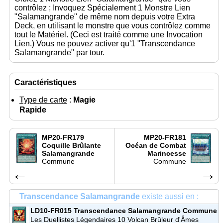
contrôlez ; Invoquez Spécialement 1 Monstre Lien
"Salamangrande" de même nom depuis votre Extra
Deck, en utilisant le monstre que vous contrôlez comme
tout le Matériel. (Ceci est traité comme une Invocation
Lien.) Vous ne pouvez activer qu'1 "Transcendance
Salamangrande" par tour.
Caractéristiques
Type de carte
:
Magie
Rapide
MP20-FR179
MP20-FR181
Coquille Brûlante
Océan de Combat
Salamangrande
Marincesse
Commune
Commune
←
→
Transcendance Salamangrande
existe aussi en :
LD10-FR015
Transcendance Salamangrande
Commune
Les Duellistes Légendaires 10 Volcan Brûleur d'Âmes