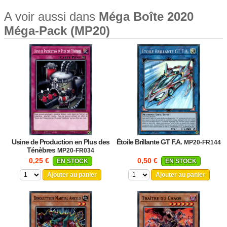
A voir aussi dans
Méga Boîte 2020
Méga-Pack (MP20)
Usine de Production en Plus des
Étoile Brillante GT F.A.
MP20-FR144
Ténèbres
MP20-FR034
0,25 €
0,50 €
EN STOCK
EN STOCK
Ajouter au panier
Ajouter au panier