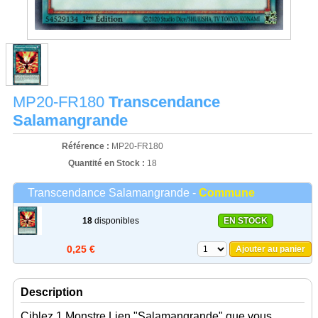
MP20-FR180
Transcendance
Salamangrande
Référence :
MP20-FR180
Quantité en Stock :
18
Transcendance Salamangrande -
Commune
18
disponibles
EN STOCK
0,25 €
Ajouter au panier
Description
Ciblez 1 Monstre Lien "Salamangrande" que vous