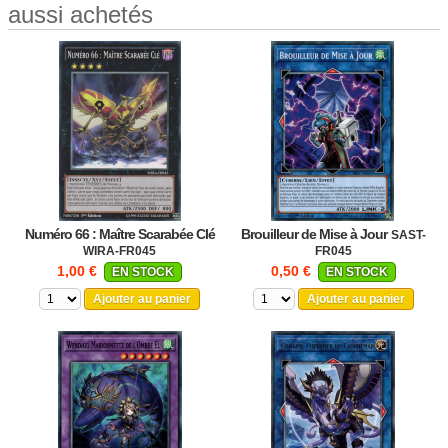
aussi achetés
Numéro 66 : Maître Scarabée Clé
Brouilleur de Mise à Jour
SAST-
WIRA-FR045
FR045
1,00 €
0,50 €
EN STOCK
EN STOCK
Ajouter au panier
Ajouter au panier