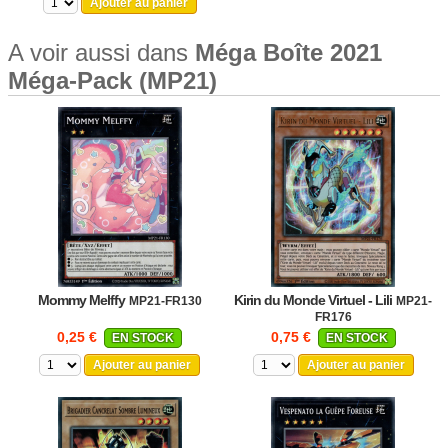
Ajouter au panier
A voir aussi dans
Méga Boîte 2021
Méga-Pack (MP21)
Mommy Melffy
Kirin du Monde Virtuel - Lili
MP21-FR130
MP21-
FR176
0,25 €
0,75 €
EN STOCK
EN STOCK
Ajouter au panier
Ajouter au panier