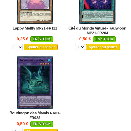
Lappy Melffy
Cité du Monde Virtuel - Kauwloon
MP21-FR112
MP21-FR204
0,25 €
0,50 €
EN STOCK
EN STOCK
Ajouter au panier
Ajouter au panier
Boudragon des Marais
RA01-
FR028
0,50 €
EN STOCK