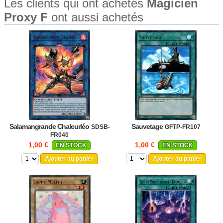
Les clients qui ont achetés
Magicien
Proxy F
ont aussi achetés
Salamangrande Chaleurléo
Sauvetage
SDSB-
GFTP-FR107
FR040
1,00 €
1,00 €
EN STOCK
EN STOCK
Ajouter au panier
Ajouter au panier