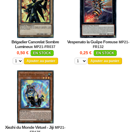
Brigadier Cancrelat Sombre
Vespenato la Guêpe Foreuse
MP21-
Lumineux
MP21-FR037
FR132
0,50 €
0,25 €
EN STOCK
EN STOCK
Ajouter au panier
Ajouter au panier
Xiezhi du Monde Virtuel - Jiji
MP21-