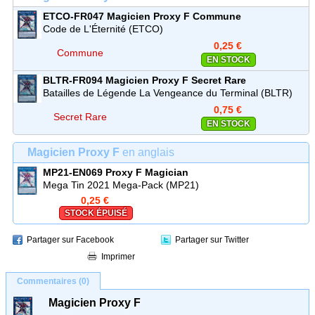
ETCO-FR047
Magicien Proxy F
Commune
Code de L'Éternité (ETCO)
0,25 €
Commune
EN STOCK
BLTR-FR094
Magicien Proxy F
Secret Rare
Batailles de Légende La Vengeance du Terminal (BLTR)
0,75 €
Secret Rare
EN STOCK
Magicien Proxy F
en anglais
MP21-EN069
Proxy F Magician
Mega Tin 2021 Mega-Pack (MP21)
0,25 €
STOCK ÉPUISÉ
Partager sur Facebook
Partager sur Twitter
Imprimer
Commentaires (0)
Magicien Proxy F