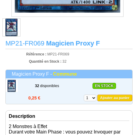
MP21-FR069
Magicien Proxy F
Référence :
MP21-FR069
Quantité en Stock :
32
Magicien Proxy F -
Commune
32
disponibles
EN STOCK
0,25 €
Ajouter au panier
Description
2 Monstres à Effet
Durant votre Main Phase : vous pouvez Invoquer par