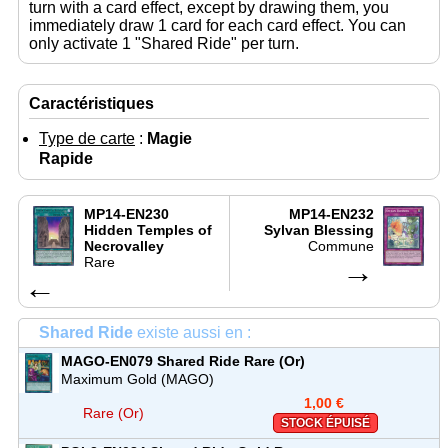
turn with a card effect, except by drawing them, you
immediately draw 1 card for each card effect. You can
only activate 1 "Shared Ride" per turn.
Caractéristiques
Type de carte
:
Magie
Rapide
MP14-EN230
MP14-EN232
Hidden Temples of
Sylvan Blessing
Necrovalley
Commune
Rare
→
←
Shared Ride
existe aussi en :
MAGO-EN079
Shared Ride
Rare (Or)
Maximum Gold (MAGO)
1,00 €
Rare (Or)
STOCK ÉPUISÉ