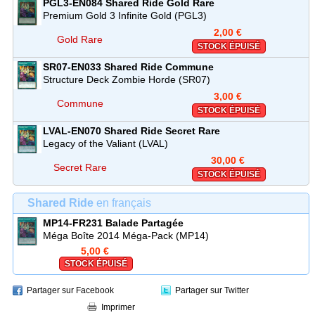
PGL3-EN084
Shared Ride
Gold Rare
Premium Gold 3 Infinite Gold (PGL3)
2,00 €
Gold Rare
STOCK ÉPUISÉ
SR07-EN033
Shared Ride
Commune
Structure Deck Zombie Horde (SR07)
3,00 €
Commune
STOCK ÉPUISÉ
LVAL-EN070
Shared Ride
Secret Rare
Legacy of the Valiant (LVAL)
30,00 €
Secret Rare
STOCK ÉPUISÉ
Shared Ride
en français
MP14-FR231
Balade Partagée
Méga Boîte 2014 Méga-Pack (MP14)
5,00 €
STOCK ÉPUISÉ
Partager sur Facebook
Partager sur Twitter
Imprimer