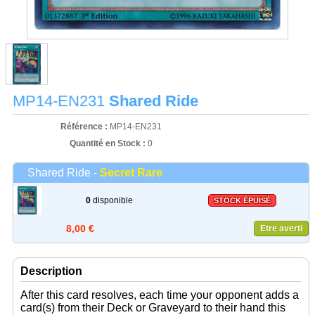
MP14-EN231
Shared Ride
Référence :
MP14-EN231
Quantité en Stock :
0
Shared Ride -
Secret Rare
0
disponible
STOCK ÉPUISÉ
8,00 €
Etre averti
Description
After this card resolves, each time your opponent adds a
card(s) from their Deck or Graveyard to their hand this