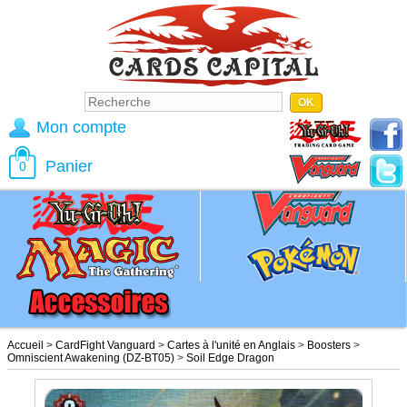
Mon compte
Panier
0
Accueil
>
CardFight Vanguard
>
Cartes à l'unité en Anglais
>
Boosters
>
Omniscient Awakening (DZ-BT05)
>
Soil Edge Dragon