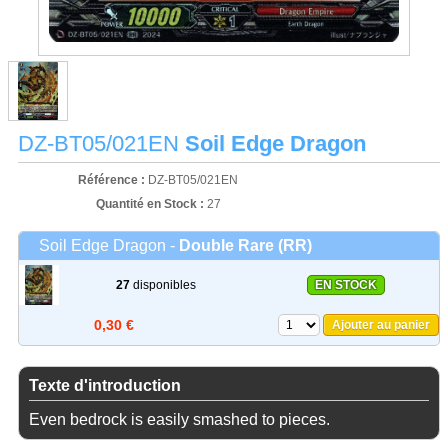
DZ-BT05/021EN
Soil Edge Dragon
Référence :
DZ-BT05/021EN
Quantité en Stock :
27
Soil Edge Dragon -
Double Rare (RR)
27
disponibles
EN STOCK
0,30 €
Ajouter au panier
Texte d'introduction
Even bedrock is easily smashed to pieces.