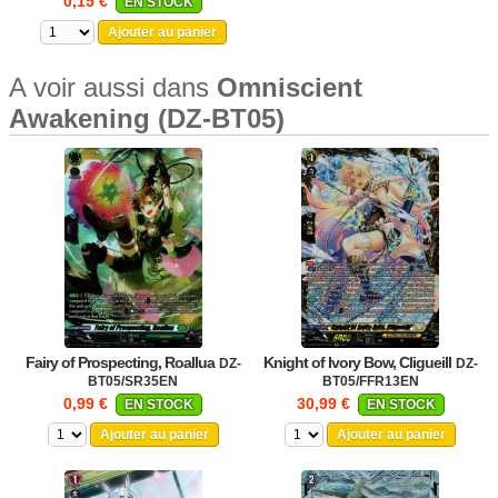
0,15 €
EN STOCK
Ajouter au panier
A voir aussi dans
Omniscient
Awakening (DZ-BT05)
Fairy of Prospecting, Roallua
Knight of Ivory Bow, Cligueill
DZ-
DZ-
BT05/SR35EN
BT05/FFR13EN
0,99 €
30,99 €
EN STOCK
EN STOCK
Ajouter au panier
Ajouter au panier