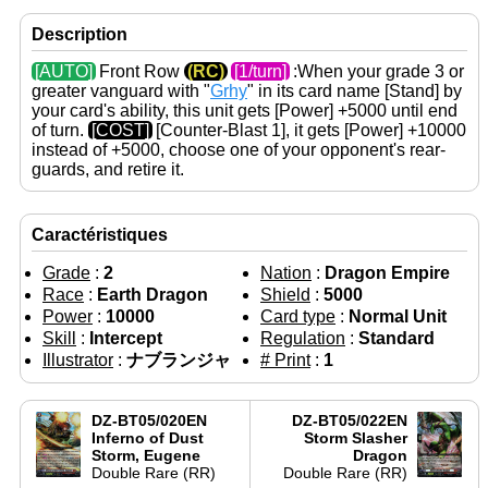
Description
[AUTO]
Front Row
(RC)
[1/turn]
:When your grade 3 or
greater vanguard with "
Grhy
" in its card name
[Stand]
by
your card's ability, this unit gets
[Power]
+5000 until end
of turn.
[COST]
[Counter-Blast 1], it gets
[Power]
+10000
instead of +5000, choose one of your opponent's rear-
guards, and retire it.
Caractéristiques
Grade
:
2
Nation
:
Dragon Empire
Race
:
Earth Dragon
Shield
:
5000
Power
:
10000
Card type
:
Normal Unit
Skill
:
Intercept
Regulation
:
Standard
Illustrator
:
ナブランジャ
# Print
:
1
DZ-BT05/020EN
DZ-BT05/022EN
Inferno of Dust
Storm Slasher
Storm, Eugene
Dragon
Double Rare (RR)
Double Rare (RR)