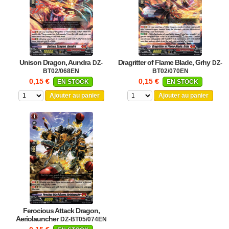
Unison Dragon, Aundra
Dragritter of Flame Blade, Grhy
DZ-
DZ-
BT02/068EN
BT02/070EN
0,15 €
0,15 €
EN STOCK
EN STOCK
Ajouter au panier
Ajouter au panier
Ferocious Attack Dragon,
Aeriolauncher
DZ-BT05/074EN