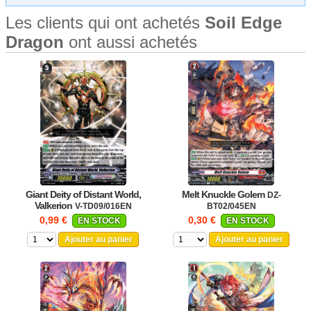
Les clients qui ont achetés
Soil Edge
Dragon
ont aussi achetés
Giant Deity of Distant World,
Melt Knuckle Golem
DZ-
Valkerion
V-TD09/016EN
BT02/045EN
0,99 €
0,30 €
EN STOCK
EN STOCK
Ajouter au panier
Ajouter au panier