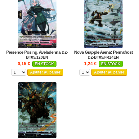
Presence Posing, Aveladenna
Nova Grapple Arena: Permafrost
DZ-
BT05/120EN
DZ-BT05/FR24EN
0,15 €
1,24 €
EN STOCK
EN STOCK
Ajouter au panier
Ajouter au panier