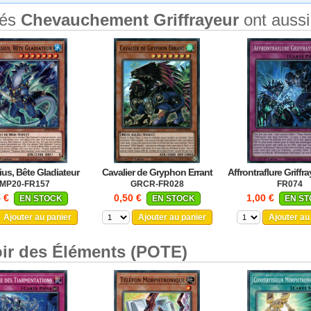
tés
Chevauchement Griffrayeur
ont aussi
us, Bête Gladiateur
Cavalier de Gryphon Errant
Affrontraflure Griffr
MP20-FR157
GRCR-FR028
FR074
5 €
0,50 €
1,00 €
EN STOCK
EN STOCK
EN S
Ajouter au panier
Ajouter au panier
Ajouter au
ir des Éléments (POTE)