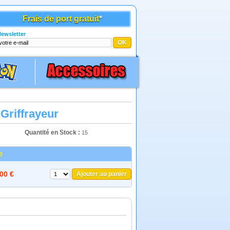
Frais de port gratuit
*
ewsletter
riffrayeur
Quantité en Stock :
15
e
,00 €
Ajouter au panier