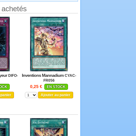
 achetés
ayeur
Inventions Mannadium
DIFO-
CYAC-
FR056
0,25 €
TOCK
EN STOCK
 panier
Ajouter au panier