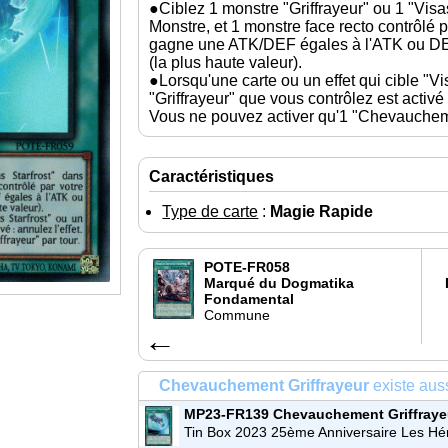
●Ciblez 1 monstre "Griffrayeur" ou 1 "Visa
Monstre, et 1 monstre face recto contrôlé p
gagne une ATK/DEF égales à l'ATK ou DEF
(la plus haute valeur).
●Lorsqu'une carte ou un effet qui cible "Vi
"Griffrayeur" que vous contrôlez est activé :
Vous ne pouvez activer qu'1 "Chevauchemen
Caractéristiques
Type de carte
:
Magie Rapide
POTE-FR058
Marqué du Dogmatika
Fondamental
Commune
←
Chevauchement Griffrayeur
existe auss
MP23-FR139
Chevauchement Griffraye
Commune
Tin Box 2023 25ème Anniversaire Les Hé