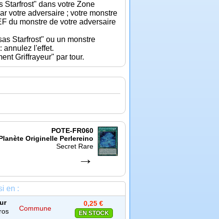
s Starfrost" dans votre Zone
ar votre adversaire ; votre monstre
 du monstre de votre adversaire
sas Starfrost" ou un monstre
 annulez l'effet.
t Griffrayeur" par tour.
POTE-FR060
Planète Originelle Perlereino
Secret Rare
→
i en :
ur
0,25 €
Commune
ros
EN STOCK