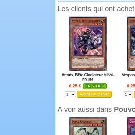
Les clients qui ont ache
Attorix, Bête Gladiateur
Vespasi
MP20-
FR156
0,25 €
0,2
EN STOCK
Ajouter au panier
A voir aussi dans
Pouvo