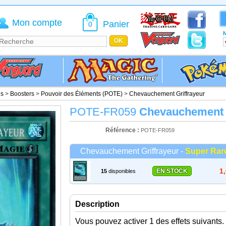
Mon compte
Panier
0
N
is
>
Boosters
>
Pouvoir des Éléments (POTE)
>
Chevauchement Griffrayeur
POTE-FR059
Chevauchement G
Référence :
POTE-FR059
Chevauchement Griffrayeur -
Super Rar
1
EN STOCK
15
disponibles
Description
Vous pouvez activer 1 des effets suivants.