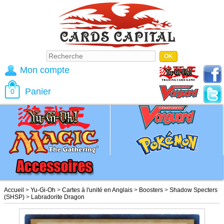
Mon compte
Panier
0
Accueil
>
Yu-Gi-Oh
>
Cartes à l'unité en Anglais
>
Boosters
>
Shadow Specters
(SHSP)
>
Labradorite Dragon