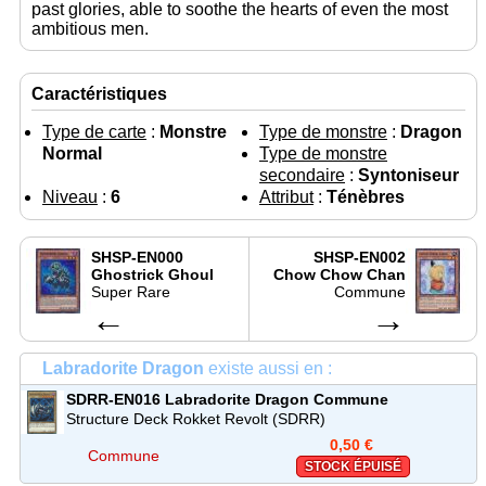
past glories, able to soothe the hearts of even the most
ambitious men.
Caractéristiques
Type de carte
:
Monstre
Type de monstre
:
Dragon
Normal
Type de monstre
secondaire
:
Syntoniseur
Niveau
:
6
Attribut
:
Ténèbres
SHSP-EN000
SHSP-EN002
Ghostrick Ghoul
Chow Chow Chan
Super Rare
Commune
←
→
Labradorite Dragon
existe aussi en :
SDRR-EN016
Labradorite Dragon
Commune
Structure Deck Rokket Revolt (SDRR)
0,50 €
Commune
STOCK ÉPUISÉ