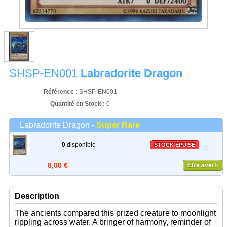
SHSP-EN001
Labradorite Dragon
Référence :
SHSP-EN001
Quantité en Stock :
0
Labradorite Dragon -
Super Rare
0
disponible
STOCK ÉPUISÉ
8,00 €
Etre averti
Description
The ancients compared this prized creature to moonlight
rippling across water. A bringer of harmony, reminder of