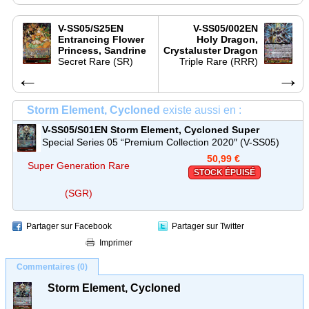
V-SS05/S25EN
V-SS05/002EN
Entrancing Flower
Holy Dragon,
Princess, Sandrine
Crystaluster Dragon
Secret Rare (SR)
Triple Rare (RRR)
←
→
Storm Element, Cycloned
existe aussi en :
V-SS05/S01EN
Storm Element, Cycloned
Super
Generation Rare (SGR)
Special Series 05 “Premium Collection 2020″ (V-SS05)
50,99 €
Super Generation Rare
STOCK ÉPUISÉ
(SGR)
Partager sur Facebook
Partager sur Twitter
Imprimer
Commentaires (0)
Storm Element, Cycloned