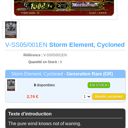
V-SS05/001EN
Storm Element, Cycloned
Référence :
V-SS05/001EN
Quantité en Stock :
8
Storm Element, Cycloned -
Generation Rare (GR)
8
disponibles
EN STOCK
2,74 €
Ajouter au panier
Texte d'introduction
The pure wind knows not of waning.