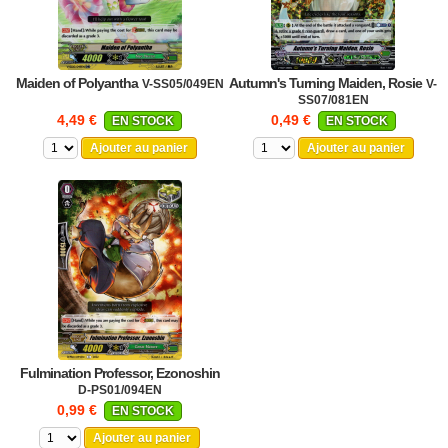
Maiden of Polyantha
Autumn's Turning Maiden, Rosie
V-SS05/049EN
V-
SS07/081EN
4,49 €
0,49 €
EN STOCK
EN STOCK
Ajouter au panier
Ajouter au panier
Fulmination Professor, Ezonoshin
D-PS01/094EN
0,99 €
EN STOCK
Ajouter au panier