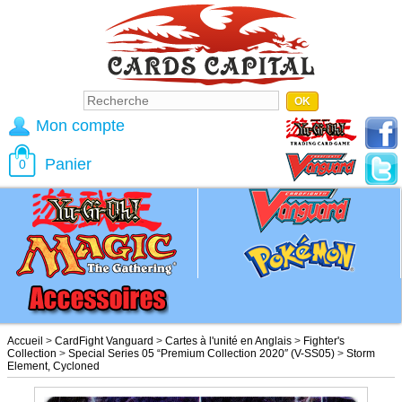
Mon compte
Panier
0
Accueil
>
CardFight Vanguard
>
Cartes à l'unité en Anglais
>
Fighter's
Collection
>
Special Series 05 “Premium Collection 2020″ (V-SS05)
>
Storm
Element, Cycloned