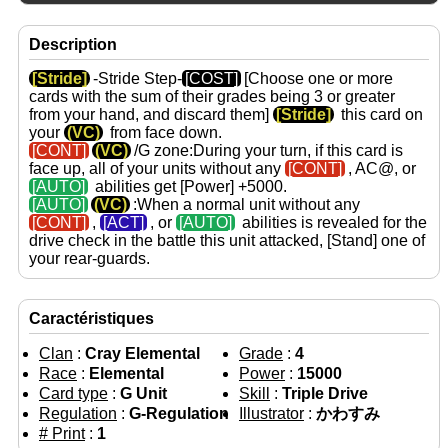
Description
[Stride]
-Stride Step-
[COST]
[Choose one or more
cards with the sum of their grades being 3 or greater
from your hand, and discard them]
[Stride]
this card on
your
(VC)
from face down.
[CONT]
(VC)
/G zone:During your turn, if this card is
face up, all of your units without any
[CONT]
, AC@, or
[AUTO]
abilities get
[Power]
+5000.
[AUTO]
(VC)
:When a normal unit without any
[CONT]
,
[ACT]
, or
[AUTO]
abilities is revealed for the
drive check in the battle this unit attacked,
[Stand]
one of
your rear-guards.
Caractéristiques
Clan
:
Cray Elemental
Grade
:
4
Race
:
Elemental
Power
:
15000
Card type
:
G Unit
Skill
:
Triple Drive
Regulation
:
G-Regulation
Illustrator
:
かわすみ
# Print
:
1