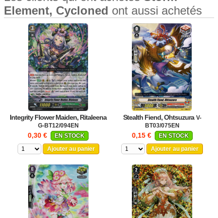
Element, Cycloned
ont aussi achetés
Integrity Flower Maiden, Ritaleena
Stealth Fiend, Ohtsuzura
V-
G-BT12/094EN
BT03/075EN
0,30 €
0,15 €
EN STOCK
EN STOCK
Ajouter au panier
Ajouter au panier