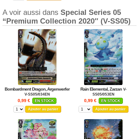
A voir aussi dans
Special Series 05
“Premium Collection 2020″ (V-SS05)
Bombardment Dragon, Argenwerfer
Rain Elemental, Zarzan
V-
V-SS05/034EN
SS05/053EN
0,99 €
0,99 €
EN STOCK
EN STOCK
Ajouter au panier
Ajouter au panier