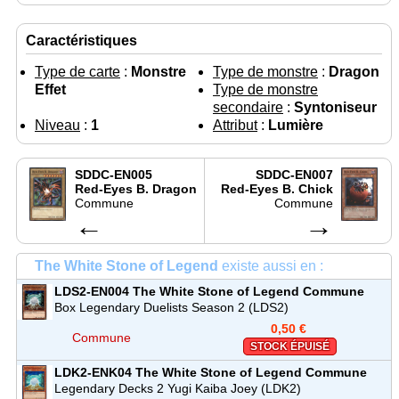
Caractéristiques
Type de carte
:
Monstre
Type de monstre
:
Dragon
Effet
Type de monstre
secondaire
:
Syntoniseur
Niveau
:
1
Attribut
:
Lumière
SDDC-EN005
SDDC-EN007
Red-Eyes B. Dragon
Red-Eyes B. Chick
Commune
Commune
←
→
The White Stone of Legend
existe aussi en :
LDS2-EN004
The White Stone of Legend
Commune
Box Legendary Duelists Season 2 (LDS2)
0,50 €
Commune
STOCK ÉPUISÉ
LDK2-ENK04
The White Stone of Legend
Commune
Legendary Decks 2 Yugi Kaiba Joey (LDK2)