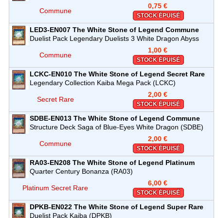
0,75 €
Commune
STOCK ÉPUISÉ
LED3-EN007
The White Stone of Legend
Commune
Duelist Pack Legendary Duelists 3 White Dragon Abyss
(LED3)
1,00 €
Commune
STOCK ÉPUISÉ
LCKC-EN010
The White Stone of Legend
Secret Rare
Legendary Collection Kaiba Mega Pack (LCKC)
2,00 €
Secret Rare
STOCK ÉPUISÉ
SDBE-EN013
The White Stone of Legend
Commune
Structure Deck Saga of Blue-Eyes White Dragon (SDBE)
2,00 €
Commune
STOCK ÉPUISÉ
RA03-EN208
The White Stone of Legend
Platinum
Secret Rare
Quarter Century Bonanza (RA03)
6,00 €
Platinum Secret Rare
STOCK ÉPUISÉ
DPKB-EN022
The White Stone of Legend
Super Rare
Duelist Pack Kaiba (DPKB)