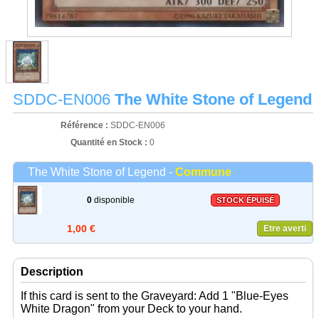
SDDC-EN006
The White Stone of Legend
Référence :
SDDC-EN006
Quantité en Stock :
0
The White Stone of Legend -
Commune
0
disponible
STOCK ÉPUISÉ
1,00 €
Etre averti
Description
If this card is sent to the Graveyard: Add 1 "Blue-Eyes
White Dragon" from your Deck to your hand.