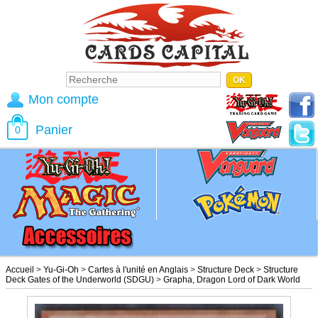
Mon compte
Panier
0
Accueil
>
Yu-Gi-Oh
>
Cartes à l'unité en Anglais
>
Structure Deck
>
Structure
Deck Gates of the Underworld (SDGU)
>
Grapha, Dragon Lord of Dark World