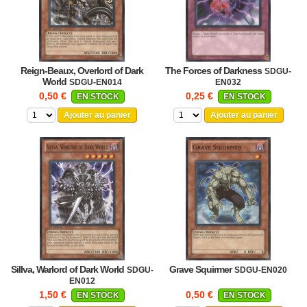
Reign-Beaux, Overlord of Dark
The Forces of Darkness
SDGU-
World
SDGU-EN014
EN032
0,50 €
0,25 €
EN STOCK
EN STOCK
Ajouter au panier
Ajouter au panier
Sillva, Warlord of Dark World
Grave Squirmer
SDGU-
SDGU-EN020
EN012
1,50 €
0,50 €
EN STOCK
EN STOCK