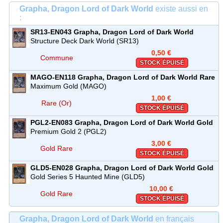
Grapha, Dragon Lord of Dark World
existe aussi en
:
SR13-EN043
Grapha, Dragon Lord of Dark World
Commune
Structure Deck Dark World (SR13)
0,50 €
Commune
STOCK ÉPUISÉ
MAGO-EN118
Grapha, Dragon Lord of Dark World
Rare
(Or)
Maximum Gold (MAGO)
1,00 €
Rare (Or)
STOCK ÉPUISÉ
PGL2-EN083
Grapha, Dragon Lord of Dark World
Gold
Rare
Premium Gold 2 (PGL2)
3,00 €
Gold Rare
STOCK ÉPUISÉ
GLD5-EN028
Grapha, Dragon Lord of Dark World
Gold
Rare
Gold Series 5 Haunted Mine (GLD5)
10,00 €
Gold Rare
STOCK ÉPUISÉ
Grapha, Dragon Lord of Dark World
en français