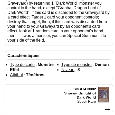
Graveyard) by returning 1 "Dark World" monster you
control to the hand, except "Grapha, Dragon Lord of
Dark World". If this card is discarded to the Graveyard by
a card effect: Target 1 card your opponent controls;
destroy that target, then, if this card was discarded from
your hand to your Graveyard by an opponent's card
effect, look at 1 random card in your opponent's hand,
then, if it was a monster, you can Special Summon it to
your side of the field.
Caractéristiques
Type de carte
:
Monstre
Type de monstre
:
Démon
Effet
Niveau
:
8
Attribut
:
Ténèbres
SDGU-EN002
Snoww, Unlight of
Dark World
Super Rare
→