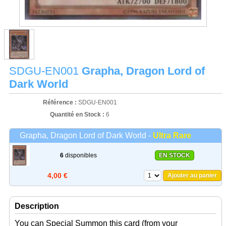
SDGU-EN001
Grapha, Dragon Lord of
Dark World
Référence :
SDGU-EN001
Quantité en Stock :
6
Grapha, Dragon Lord of Dark World -
Ultra Rare
6
disponibles
EN STOCK
4,00 €
Ajouter au panier
Description
You can Special Summon this card (from your