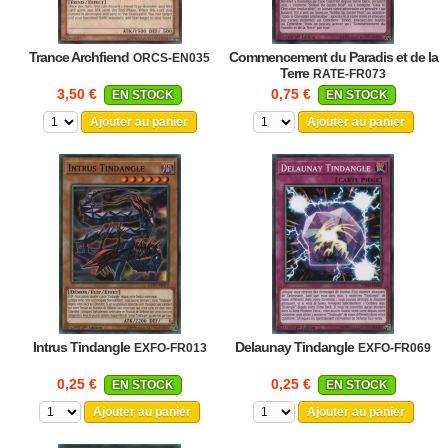
Trance Archfiend
Commencement du Paradis et de la
ORCS-EN035
Terre
RATE-FR073
3,50 €
0,75 €
EN STOCK
EN STOCK
Ajouter au panier
Ajouter au panier
Intrus Tindangle
Delaunay Tindangle
EXFO-FR013
EXFO-FR069
0,25 €
0,25 €
EN STOCK
EN STOCK
Ajouter au panier
Ajouter au panier