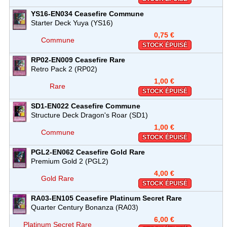
YS16-EN034
Ceasefire
Commune
Starter Deck Yuya (YS16)
0,75 €
Commune
STOCK ÉPUISÉ
RP02-EN009
Ceasefire
Rare
Retro Pack 2 (RP02)
1,00 €
Rare
STOCK ÉPUISÉ
SD1-EN022
Ceasefire
Commune
Structure Deck Dragon's Roar (SD1)
1,00 €
Commune
STOCK ÉPUISÉ
PGL2-EN062
Ceasefire
Gold Rare
Premium Gold 2 (PGL2)
4,00 €
Gold Rare
STOCK ÉPUISÉ
RA03-EN105
Ceasefire
Platinum Secret Rare
Quarter Century Bonanza (RA03)
6,00 €
Platinum Secret Rare