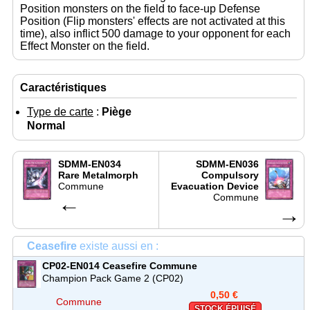
Position monsters on the field to face-up Defense
Position (Flip monsters' effects are not activated at this
time), also inflict 500 damage to your opponent for each
Effect Monster on the field.
Caractéristiques
Type de carte
:
Piège
Normal
SDMM-EN034
SDMM-EN036
Rare Metalmorph
Compulsory
Commune
Evacuation Device
←
Commune
→
Ceasefire
existe aussi en :
CP02-EN014
Ceasefire
Commune
Champion Pack Game 2 (CP02)
0,50 €
Commune
STOCK ÉPUISÉ