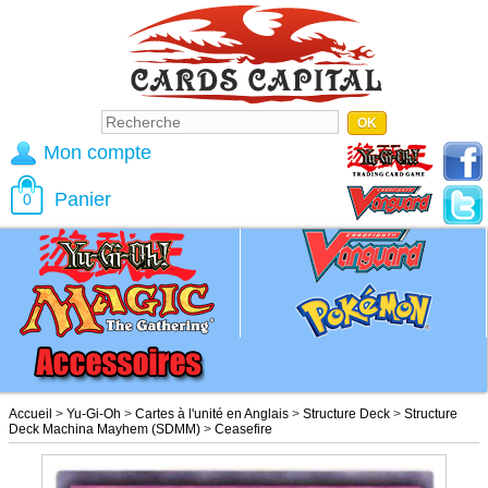
Mon compte
Panier
0
Accueil
>
Yu-Gi-Oh
>
Cartes à l'unité en Anglais
>
Structure Deck
>
Structure
Deck Machina Mayhem (SDMM)
>
Ceasefire