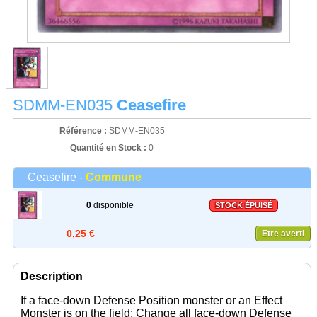
SDMM-EN035
Ceasefire
Référence :
SDMM-EN035
Quantité en Stock :
0
Ceasefire -
Commune
0
disponible
STOCK ÉPUISÉ
0,25 €
Etre averti
Description
If a face-down Defense Position monster or an Effect
Monster is on the field: Change all face-down Defense