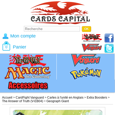
Mon compte
Panier
0
Accueil
>
CardFight Vanguard
>
Cartes à l'unité en Anglais
>
Extra Boosters
>
The Answer of Truth (V-EB04)
>
Geograph Giant