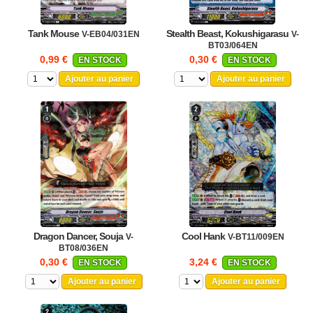
Tank Mouse
Stealth Beast, Kokushigarasu
V-EB04/031EN
V-
BT03/064EN
0,99 €
0,30 €
EN STOCK
EN STOCK
Ajouter au panier
Ajouter au panier
Dragon Dancer, Souja
Cool Hank
V-
V-BT11/009EN
BT08/036EN
0,30 €
3,24 €
EN STOCK
EN STOCK
Ajouter au panier
Ajouter au panier