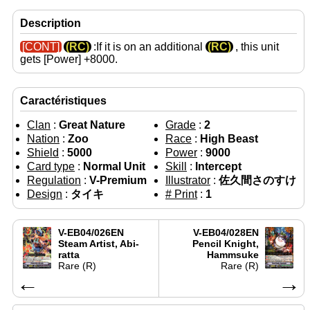
Description
[CONT]
(RC)
:If it is on an additional
(RC)
, this unit
gets
[Power]
+8000.
Caractéristiques
Clan
:
Great Nature
Grade
:
2
Nation
:
Zoo
Race
:
High Beast
Shield
:
5000
Power
:
9000
Card type
:
Normal Unit
Skill
:
Intercept
Regulation
:
V-Premium
Illustrator
:
佐久間さのすけ
Design
:
タイキ
# Print
:
1
V-EB04/026EN
V-EB04/028EN
Steam Artist, Abi-
Pencil Knight,
ratta
Hammsuke
Rare (R)
Rare (R)
←
→