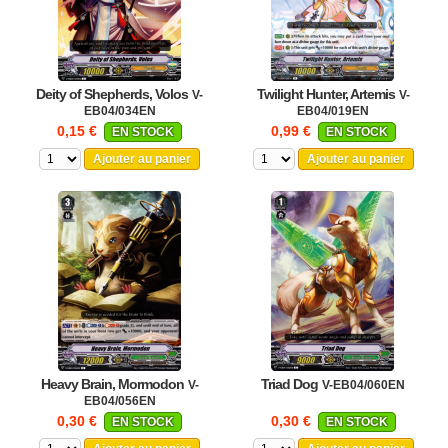
Deity of Shepherds, Volos
Twilight Hunter, Artemis
V-
V-
EB04/034EN
EB04/019EN
0,15 €
0,99 €
EN STOCK
EN STOCK
Ajouter au panier
Ajouter au panier
Heavy Brain, Mormodon
Triad Dog
V-
V-EB04/060EN
EB04/056EN
0,30 €
0,30 €
EN STOCK
EN STOCK