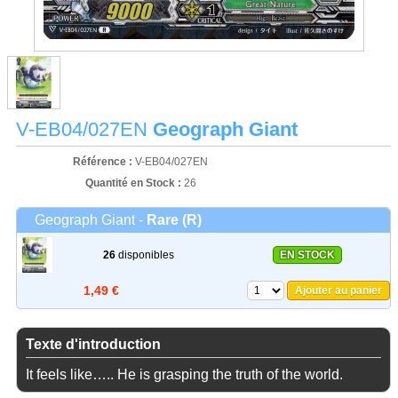
V-EB04/027EN
Geograph Giant
Référence :
V-EB04/027EN
Quantité en Stock :
26
Geograph Giant -
Rare (R)
26
disponibles
EN STOCK
1,49 €
Ajouter au panier
Texte d'introduction
It feels like….. He is grasping the truth of the world.