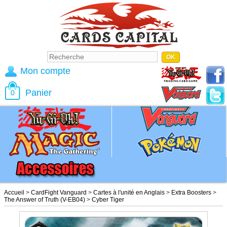
Mon compte
Panier
0
Accueil
>
CardFight Vanguard
>
Cartes à l'unité en Anglais
>
Extra Boosters
>
The Answer of Truth (V-EB04)
>
Cyber Tiger