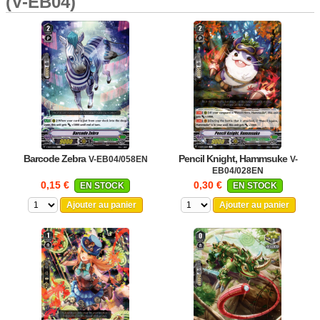
(V-EB04)
Barcode Zebra
Pencil Knight, Hammsuke
V-EB04/058EN
V-
EB04/028EN
0,15 €
0,30 €
EN STOCK
EN STOCK
Ajouter au panier
Ajouter au panier