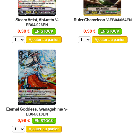
Steam Artist, Abi-ratta
Ruler Chameleon
V-
V-EB04/064EN
EB04/026EN
0,30 €
0,99 €
EN STOCK
EN STOCK
Ajouter au panier
Ajouter au panier
Eternal Goddess, Iwanagahime
V-
EB04/010EN
0,99 €
EN STOCK
Ajouter au panier