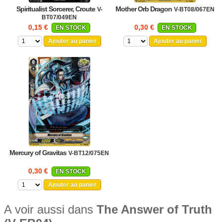
Spiritualist Sorcerer, Croute
Mother Orb Dragon
V-
V-BT08/067EN
BT07/049EN
0,15 €
0,30 €
EN STOCK
EN STOCK
Ajouter au panier
Ajouter au panier
Mercury of Gravitas
V-BT12/075EN
0,30 €
EN STOCK
Ajouter au panier
A voir aussi dans
The Answer of Truth