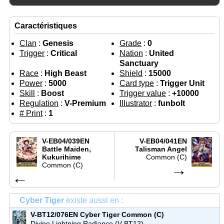
Caractéristiques
Clan
:
Genesis
Grade
:
0
Trigger
:
Critical
Nation
:
United
Sanctuary
Race
:
High Beast
Shield
:
15000
Power
:
5000
Card type
:
Trigger Unit
Skill
:
Boost
Trigger value
:
+10000
Regulation
:
V-Premium
Illustrator
:
funbolt
# Print
:
1
V-EB04/039EN
V-EB04/041EN
Battle Maiden,
Talisman Angel
Kukurihime
Common (C)
Common (C)
→
←
Cyber Tiger
existe aussi en :
V-BT12/076EN
Cyber Tiger
Common (C)
Divine Lightning Radiance (V-BT12)