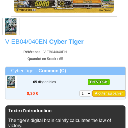
V-EB04/040EN
Cyber Tiger
Référence :
V-EB04/040EN
Quantité en Stock :
65
Cyber Tiger -
Common (C)
65
disponibles
EN STOCK
0,30 €
Ajouter au panier
Texte d'introduction
The tiger's digital brain calmly calculates the law of
victory.