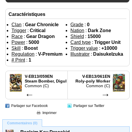
Caractéristiques
Clan
:
Gear Chronicle
Grade
:
0
Trigger
:
Critical
Nation
:
Dark Zone
Race
:
Gear Dragon
Shield
:
15000
Power
:
5000
Card type
:
Trigger Unit
Skill
:
Boost
Trigger value
:
+10000
Regulation
:
V-Premium
Illustrator
:
DaisukeIzuka
# Print
:
1
V-EB13/059EN
V-EB13/061EN
Steam Bomber, Digul
Roly-poly Worker
Common (C)
Common (C)
←
→
Partager sur Facebook
Partager sur Twitter
Imprimer
Commentaires (0)