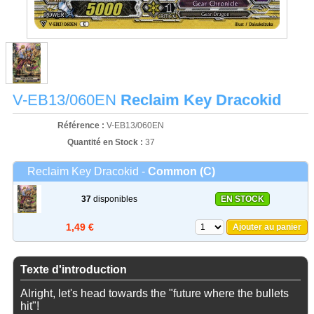
V-EB13/060EN
Reclaim Key Dracokid
Référence :
V-EB13/060EN
Quantité en Stock :
37
Reclaim Key Dracokid -
Common (C)
37
disponibles
EN STOCK
1,49 €
Ajouter au panier
Texte d'introduction
Alright, let's head towards the "future where the bullets
hit"!