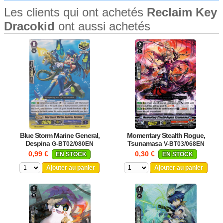
Les clients qui ont achetés
Reclaim Key
Dracokid
ont aussi achetés
Blue Storm Marine General,
Momentary Stealth Rogue,
Despina
Tsunamasa
G-BT02/080EN
V-BT03/068EN
0,99 €
0,30 €
EN STOCK
EN STOCK
Ajouter au panier
Ajouter au panier