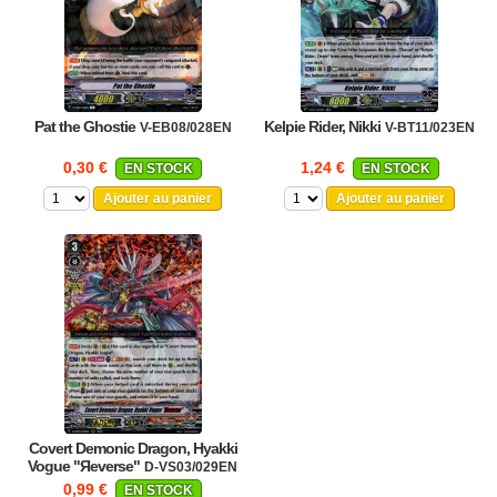
Pat the Ghostie
Kelpie Rider, Nikki
V-EB08/028EN
V-BT11/023EN
0,30 €
1,24 €
EN STOCK
EN STOCK
Ajouter au panier
Ajouter au panier
Covert Demonic Dragon, Hyakki
Vogue "Яeverse"
D-VS03/029EN
0,99 €
EN STOCK