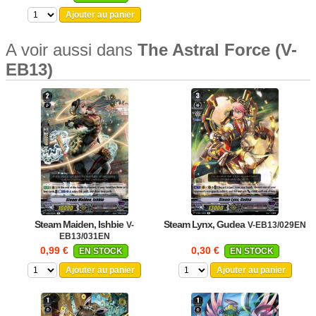
Ajouter au panier
A voir aussi dans
The Astral Force (V-
EB13)
Steam Maiden, Ishbie
Steam Lynx, Gudea
V-
V-EB13/029EN
EB13/031EN
0,99 €
0,30 €
EN STOCK
EN STOCK
Ajouter au panier
Ajouter au panier