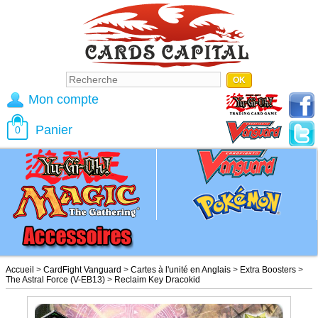
Mon compte
Panier
0
Accueil
>
CardFight Vanguard
>
Cartes à l'unité en Anglais
>
Extra Boosters
>
The Astral Force (V-EB13)
>
Reclaim Key Dracokid