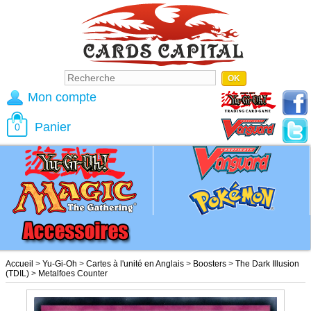
Mon compte
Panier
0
Accueil
>
Yu-Gi-Oh
>
Cartes à l'unité en Anglais
>
Boosters
>
The Dark Illusion
(TDIL)
>
Metalfoes Counter