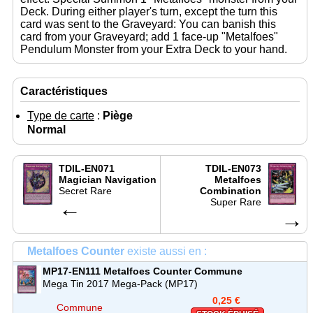
Deck. During either player's turn, except the turn this
card was sent to the Graveyard: You can banish this
card from your Graveyard; add 1 face-up "Metalfoes"
Pendulum Monster from your Extra Deck to your hand.
Caractéristiques
Type de carte
:
Piège
Normal
TDIL-EN071
TDIL-EN073
Magician Navigation
Metalfoes
Secret Rare
Combination
←
Super Rare
→
Metalfoes Counter
existe aussi en :
MP17-EN111
Metalfoes Counter
Commune
Mega Tin 2017 Mega-Pack (MP17)
0,25 €
Commune