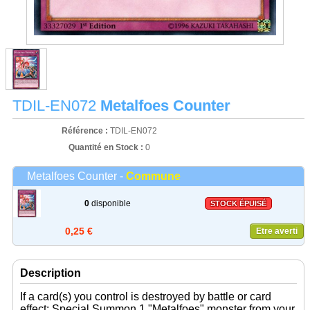
TDIL-EN072
Metalfoes Counter
Référence :
TDIL-EN072
Quantité en Stock :
0
Metalfoes Counter -
Commune
0
disponible
STOCK ÉPUISÉ
0,25 €
Etre averti
Description
If a card(s) you control is destroyed by battle or card
effect: Special Summon 1 "Metalfoes" monster from your