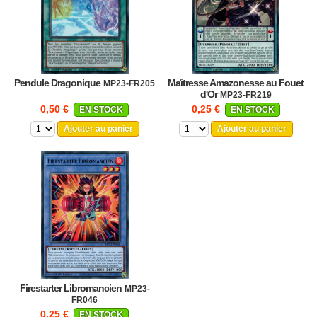
Pendule Dragonique
Maîtresse Amazonesse au Fouet
MP23-FR205
d'Or
MP23-FR219
0,50 €
0,25 €
EN STOCK
EN STOCK
Ajouter au panier
Ajouter au panier
Firestarter Libromancien
MP23-
FR046
0,25 €
EN STOCK