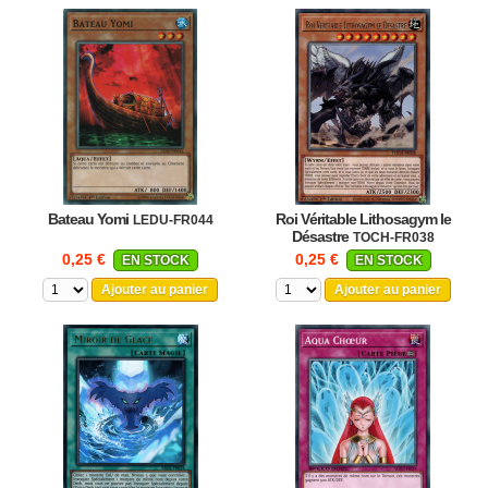
Bateau Yomi
Roi Véritable Lithosagym le
LEDU-FR044
Désastre
TOCH-FR038
0,25 €
0,25 €
EN STOCK
EN STOCK
Ajouter au panier
Ajouter au panier