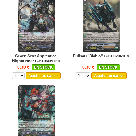
Seven Seas Apprentice,
Fullbau "Diablo"
G-BT06/061EN
Nightrunner
G-BT06/091EN
0,30 €
0,30 €
EN STOCK
EN STOCK
Ajouter au panier
Ajouter au panier