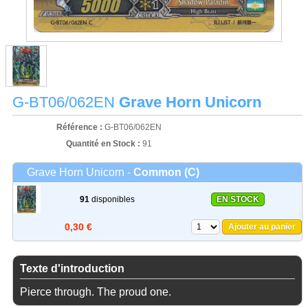
G-BT06/062EN
Grave Horn Unicorn
Référence :
G-BT06/062EN
Quantité en Stock :
91
Grave Horn Unicorn -
Common (C)
91
disponibles
EN STOCK
0,30 €
Ajouter au panier
Texte d'introduction
Pierce through. The proud one.