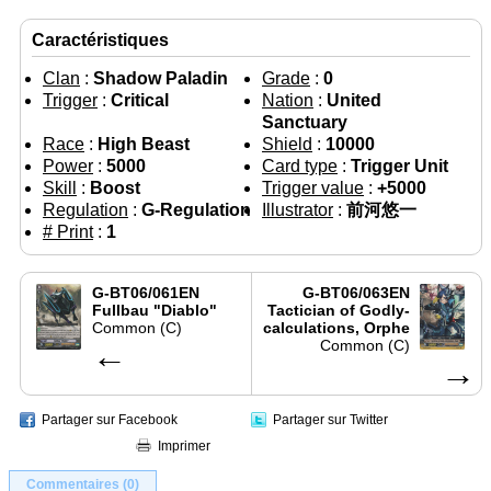
Caractéristiques
Clan
:
Shadow Paladin
Grade
:
0
Trigger
:
Critical
Nation
:
United
Sanctuary
Race
:
High Beast
Shield
:
10000
Power
:
5000
Card type
:
Trigger Unit
Skill
:
Boost
Trigger value
:
+5000
Regulation
:
G-Regulation
Illustrator
:
前河悠一
# Print
:
1
G-BT06/061EN
G-BT06/063EN
Fullbau "Diablo"
Tactician of Godly-
Common (C)
calculations, Orphe
←
Common (C)
→
Partager sur Facebook
Partager sur Twitter
Imprimer
Commentaires (0)