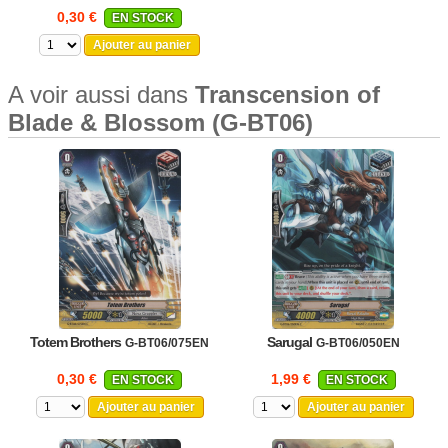
0,30 €
EN STOCK
Ajouter au panier
A voir aussi dans
Transcension of
Blade & Blossom (G-BT06)
Totem Brothers
Sarugal
G-BT06/075EN
G-BT06/050EN
0,30 €
1,99 €
EN STOCK
EN STOCK
Ajouter au panier
Ajouter au panier