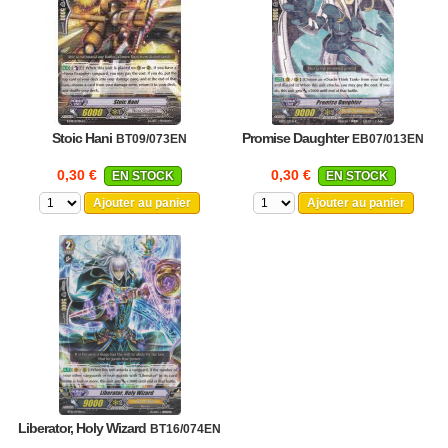
Stoic Hani
Promise Daughter
BT09/073EN
EB07/013EN
0,30 €
0,30 €
EN STOCK
EN STOCK
Ajouter au panier
Ajouter au panier
Liberator, Holy Wizard
BT16/074EN