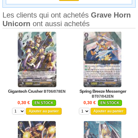
Les clients qui ont achetés
Grave Horn
Unicorn
ont aussi achetés
Gigantech Crusher
Spring Breeze Messenger
BT06/078EN
BT07/042EN
0,30 €
0,30 €
EN STOCK
EN STOCK
Ajouter au panier
Ajouter au panier