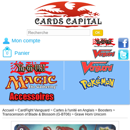
Mon compte
Panier
0
Accueil
>
CardFight Vanguard
>
Cartes à l'unité en Anglais
>
Boosters
>
Transcension of Blade & Blossom (G-BT06)
>
Grave Horn Unicorn