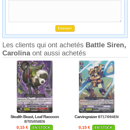
Les clients qui ont achetés
Battle Siren,
Carolina
ont aussi achetés
Stealth Beast, Leaf Raccoon
Carvingraizer
BT17/094EN
BT05/058EN
0,15 €
0,15 €
EN STOCK
EN STOCK