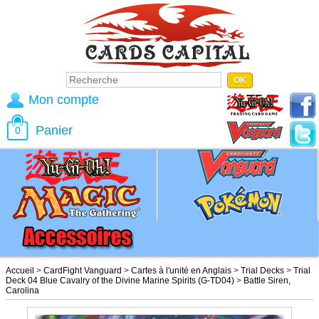
Mon compte
Panier
0
Accueil
>
CardFight Vanguard
>
Cartes à l'unité en Anglais
>
Trial Decks
>
Trial
Deck 04 Blue Cavalry of the Divine Marine Spirits (G-TD04)
>
Battle Siren,
Carolina