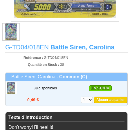
G-TD04/018EN
Battle Siren, Carolina
Référence :
G-TD04/018EN
Quantité en Stock :
38
Battle Siren, Carolina -
Common (C)
38
disponibles
EN STOCK
0,49 €
Ajouter au panier
Texte d'introduction
Don't worry! I'll heal it!