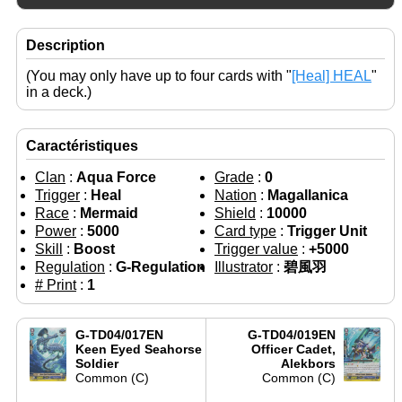
Description
(You may only have up to four cards with "
[Heal] HEAL
"
in a deck.)
Caractéristiques
Clan
:
Aqua Force
Grade
:
0
Trigger
:
Heal
Nation
:
Magallanica
Race
:
Mermaid
Shield
:
10000
Power
:
5000
Card type
:
Trigger Unit
Skill
:
Boost
Trigger value
:
+5000
Regulation
:
G-Regulation
Illustrator
:
碧風羽
# Print
:
1
G-TD04/017EN
G-TD04/019EN
Keen Eyed Seahorse
Officer Cadet,
Soldier
Alekbors
Common (C)
Common (C)
←
→