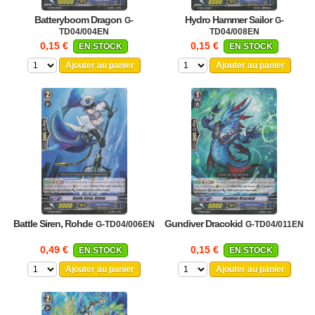
Batteryboom Dragon
Hydro Hammer Sailor
G-
G-
TD04/004EN
TD04/008EN
0,15 €
0,15 €
EN STOCK
EN STOCK
Ajouter au panier
Ajouter au panier
Battle Siren, Rohde
Gundiver Dracokid
G-TD04/006EN
G-TD04/011EN
0,49 €
0,15 €
EN STOCK
EN STOCK
Ajouter au panier
Ajouter au panier