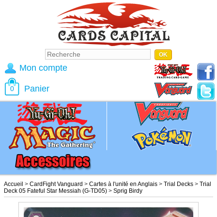
Mon compte
Panier
0
Accueil
>
CardFight Vanguard
>
Cartes à l'unité en Anglais
>
Trial Decks
>
Trial
Deck 05 Fateful Star Messiah (G-TD05)
>
Sprig Birdy