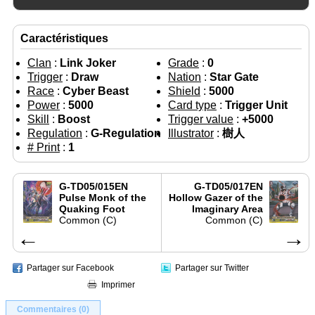
Caractéristiques
Clan
:
Link Joker
Grade
:
0
Trigger
:
Draw
Nation
:
Star Gate
Race
:
Cyber Beast
Shield
:
5000
Power
:
5000
Card type
:
Trigger Unit
Skill
:
Boost
Trigger value
:
+5000
Regulation
:
G-Regulation
Illustrator
:
樹人
# Print
:
1
G-TD05/015EN
G-TD05/017EN
Pulse Monk of the
Hollow Gazer of the
Quaking Foot
Imaginary Area
Common (C)
Common (C)
←
→
Partager sur Facebook
Partager sur Twitter
Imprimer
Commentaires (0)