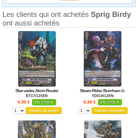
Les clients qui ont achetés
Sprig Birdy
ont aussi achetés
Star-vader, Atom Router
Steam Rider, Burnham
G-
BT17/125EN
TD01/012EN
0,30 €
0,30 €
EN STOCK
EN STOCK
Ajouter au panier
Ajouter au panier