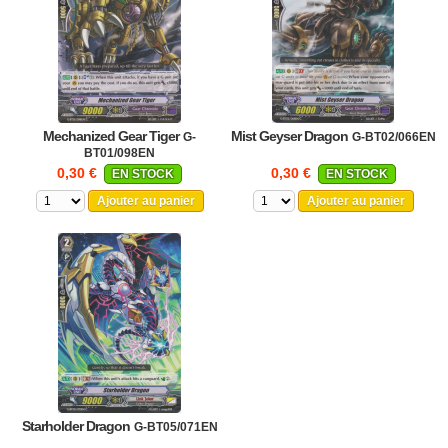
Mechanized Gear Tiger
Mist Geyser Dragon
G-
G-BT02/066EN
BT01/098EN
0,30 €
0,30 €
EN STOCK
EN STOCK
Ajouter au panier
Ajouter au panier
Starholder Dragon
G-BT05/071EN