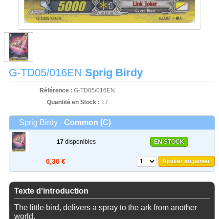
G-TD05/016EN
Sprig Birdy
Référence :
G-TD05/016EN
Quantité en Stock :
17
Sprig Birdy -
Common (C)
17
disponibles
EN STOCK
0,30 €
Ajouter au panier
Texte d'introduction
The little bird, delivers a spray to the ark from another
world.