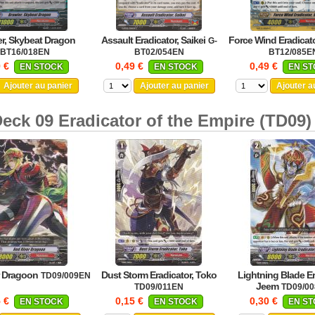
er, Skybeat Dragon
Assault Eradicator, Saikei
Force Wind Eradicato
G-
BT16/018EN
BT02/054EN
BT12/085E
9 €
0,49 €
0,49 €
EN STOCK
EN STOCK
EN S
Ajouter au panier
Ajouter au panier
Ajouter a
Deck 09 Eradicator of the Empire (TD09)
r Dragoon
Dust Storm Eradicator, Toko
Lightning Blade Er
TD09/009EN
Jeem
TD09/011EN
TD09/0
5 €
0,15 €
0,30 €
EN STOCK
EN STOCK
EN S