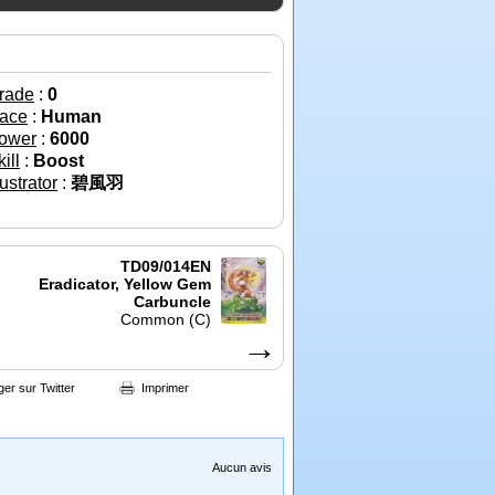
rade
:
0
ace
:
Human
ower
:
6000
ill
:
Boost
lustrator
:
碧風羽
TD09/014EN
Eradicator, Yellow Gem
Carbuncle
Common (C)
→
ger sur Twitter
Imprimer
Aucun avis