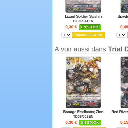
Lizard Soldier, Saishin
Brawl
BT06/041EN
0,30 €
0,4
EN STOCK
Ajouter au panier
A voir aussi dans
Trial 
Barrage Eradicator, Zion
Red Rive
TD09/002EN
0,30 €
0,1
EN STOCK