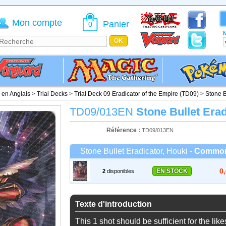
Mon compte
Panier
0
N
é en Anglais
>
Trial Decks
>
Trial Deck 09 Eradicator of the Empire (TD09)
>
Stone B
TD09/013EN
Stone Bullet Erad
Référence :
TD09/013EN
Stone Bullet Eradicator, Houki -
Common
0
EN STOCK
2
disponibles
Texte d'introduction
This 1 shot should be sufficient for the like