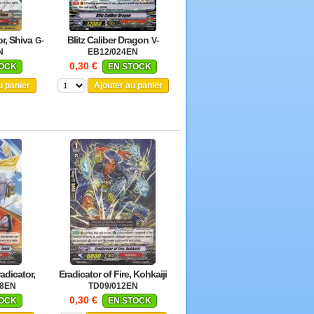
r, Shiva
Blitz Caliber Dragon
G-
V-
N
EB12/024EN
0,30 €
TOCK
EN STOCK
u panier
Ajouter au panier
adicator,
Eradicator of Fire, Kohkaiji
08EN
TD09/012EN
0,30 €
TOCK
EN STOCK