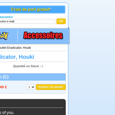
Frais de port gratuit
*
ewsletter
ullet Eradicator, Houki
icator, Houki
Quantité en Stock :
2
 (C)
,49 €
Ajouter au panier
s of you.