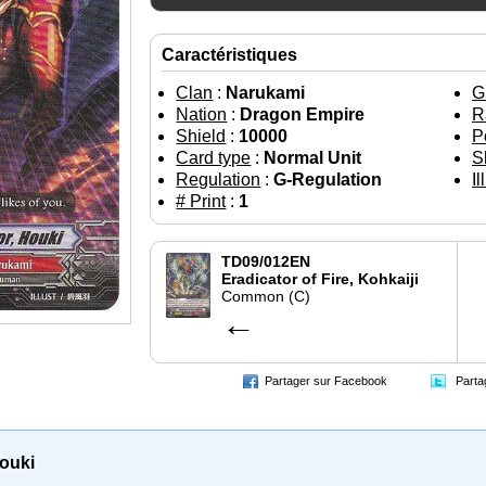
Caractéristiques
Clan
:
Narukami
G
Nation
:
Dragon Empire
R
Shield
:
10000
P
Card type
:
Normal Unit
Sk
Regulation
:
G-Regulation
Il
# Print
:
1
TD09/012EN
Eradicator of Fire, Kohkaiji
Common (C)
←
Partager sur Facebook
Parta
Houki