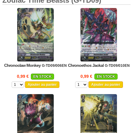
Zodiac Time Beasts (G-TD09)
Chronoclaw Monkey
Chronoethos Jackal
G-TD09/006EN
G-TD09/010EN
0,99 €
0,99 €
EN STOCK
EN STOCK
Ajouter au panier
Ajouter au panier