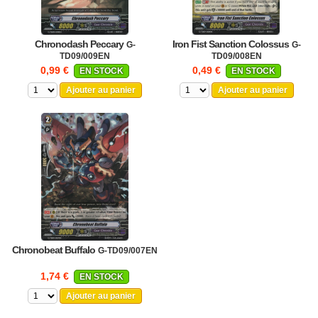
Chronodash Peccary
Iron Fist Sanction Colossus
G-
G-
TD09/009EN
TD09/008EN
0,99 €
0,49 €
EN STOCK
EN STOCK
Ajouter au panier
Ajouter au panier
Chronobeat Buffalo
G-TD09/007EN
1,74 €
EN STOCK
Ajouter au panier