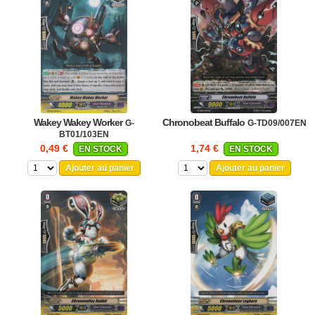
Wakey Wakey Worker
Chronobeat Buffalo
G-
G-TD09/007EN
BT01/103EN
0,49 €
1,74 €
EN STOCK
EN STOCK
Ajouter au panier
Ajouter au panier