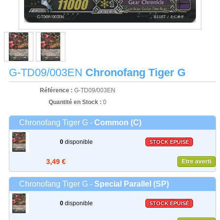
G-TD09/003EN
Chronofang Tiger G
Référence :
G-TD09/003EN
Quantité en Stock :
0
Chronofang Tiger G -
Common (C)
0
disponible
STOCK ÉPUISÉ
3,49 €
Etre averti
Chronofang Tiger G -
Special Parallel (SP)
0
disponible
STOCK ÉPUISÉ