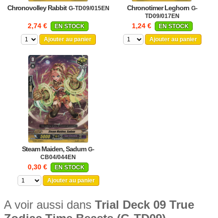
Chronovolley Rabbit
Chronotimer Leghorn
G-TD09/015EN
G-
TD09/017EN
2,74 €
1,24 €
EN STOCK
EN STOCK
Ajouter au panier
Ajouter au panier
Steam Maiden, Sadum
G-
CB04/044EN
0,30 €
EN STOCK
Ajouter au panier
A voir aussi dans
Trial Deck 09 True