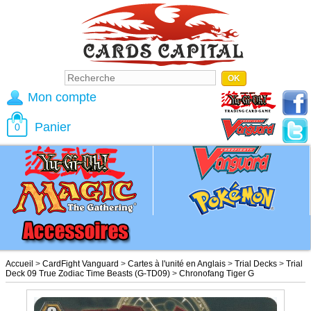
Mon compte
Panier
0
Accueil
>
CardFight Vanguard
>
Cartes à l'unité en Anglais
>
Trial Decks
>
Trial
Deck 09 True Zodiac Time Beasts (G-TD09)
>
Chronofang Tiger G