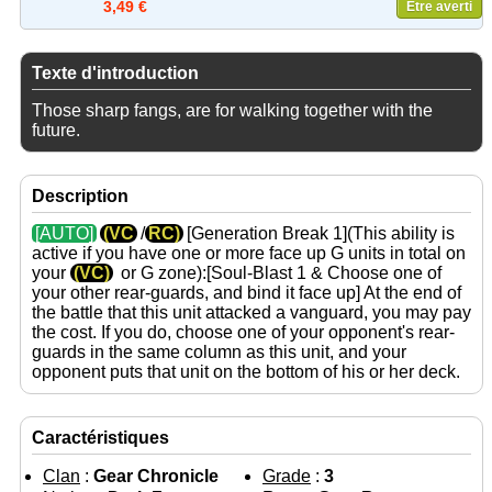
3,49 €
Etre averti
Texte d'introduction
Those sharp fangs, are for walking together with the
future.
Description
[AUTO]
(VC
/
RC)
[Generation Break 1](This ability is
active if you have one or more face up G units in total on
your
(VC)
or G zone):[Soul-Blast 1 & Choose one of
your other rear-guards, and bind it face up] At the end of
the battle that this unit attacked a vanguard, you may pay
the cost. If you do, choose one of your opponent's rear-
guards in the same column as this unit, and your
opponent puts that unit on the bottom of his or her deck.
Caractéristiques
Clan
:
Gear Chronicle
Grade
:
3