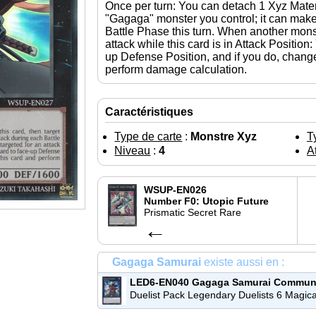
Once per turn: You can detach 1 Xyz Materia
"Gagaga" monster you control; it can mak
Battle Phase this turn. When another monst
attack while this card is in Attack Position
up Defense Position, and if you do, change 
perform damage calculation.
Caractéristiques
Type de carte
:
Monstre Xyz
T
Niveau
:
4
At
WSUP-EN026
Number F0: Utopic Future
Prismatic Secret Rare
←
Gagaga Samurai
existe aussi en :
LED6-EN040
Gagaga Samurai
Commun
Duelist Pack Legendary Duelists 6 Magica
Hero (LED6)