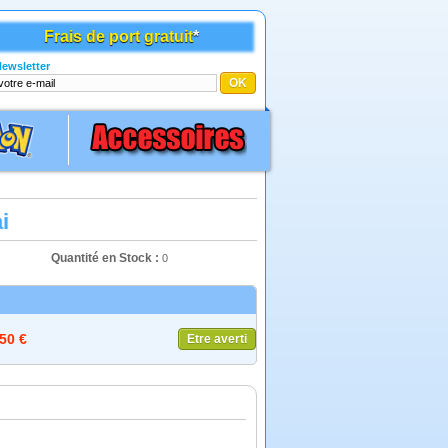
Frais de port gratuit
*
ewsletter
i
Quantité en Stock :
0
,50 €
Etre averti