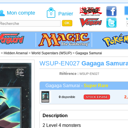
Mon compte
Panier
0
N
>
Hidden Arsenal
>
World Superstars (WSUP)
>
Gagaga Samurai
WSUP-EN027
Gagaga Samura
Référence :
WSUP-EN027
Gagaga Samurai -
Super Rare
2
0
disponible
STOCK ÉPUISÉ
Description
2 Level 4 monsters