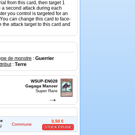
l from this card, then target 1
e a second attack during each
er you control is targeted for an
: You can change this card to face-
the attack target to this card and
ype de monstre
:
Guerrier
tribut
:
Terre
WSUP-EN028
Gagaga Mancer
Super Rare
→
e
0,50 €
Commune
l
STOCK ÉPUISÉ