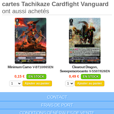
cartes Tachikaze Cardfight Vanguard
ont aussi achetés
Minimum Carno
Clearout Dragon,
V-BT10/065EN
Sweeperacrocanto
V-SS07/026EN
0,15 €
0,49 €
EN STOCK
EN STOCK
Ajouter au panier
Ajouter au panier
CONTACT
FRAIS DE PORT
CONDITIONS GÉNÉRALES DE VENTE