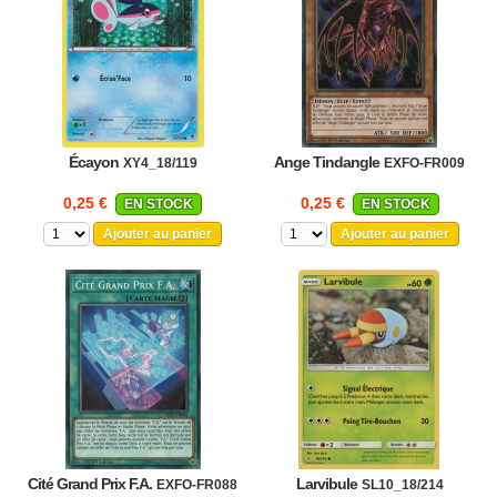
Écayon
Ange Tindangle
XY4_18/119
EXFO-FR009
0,25 €
0,25 €
EN STOCK
EN STOCK
Ajouter au panier
Ajouter au panier
Cité Grand Prix F.A.
Larvibule
EXFO-FR088
SL10_18/214