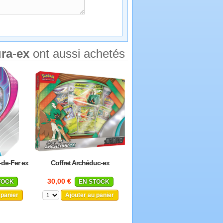
ra-ex
ont aussi achetés
de-Fer ex
Coffret Archéduc-ex
30,00 €
TOCK
EN STOCK
 panier
Ajouter au panier