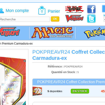
Mon compte
Panier
0
N
ion Premium Carmadura-ex
POKPREAVR24
Coffret Colle
Carmadura-ex
Référence :
POKPREAVR24
Quantité en Stock :
5
POKPREAVR24 Coffret Collection Prem
45
EN STOCK
5
disponibles