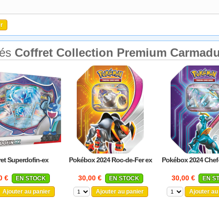
tés
Coffret Collection Premium Carmadu
ret Superdofin-ex
Pokébox 2024 Roc-de-Fer ex
Pokébox 2024 Chef-
0 €
30,00 €
30,00 €
EN STOCK
EN STOCK
EN S
Ajouter au panier
Ajouter au panier
Ajouter au