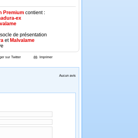
on Premium
contient :
adura-ex
valame
 socle de présentation
ra
et
Malvalame
ve
ger sur Twitter
Imprimer
Aucun avis