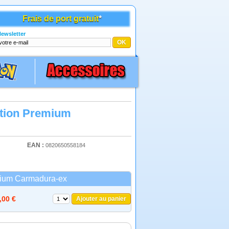
Frais de port gratuit
*
ewsletter
ction Premium
EAN :
0820650558184
ium Carmadura-ex
,00 €
Ajouter au panier