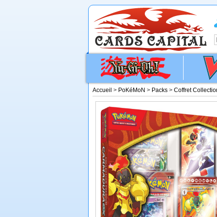
Accueil
>
PoKéMoN
>
Packs
>
Coffret Collect