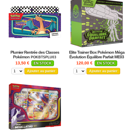
Plumier Rentrée des Classes
Elite Trainer Box Pokémon Méga
Pokémon
Évolution Équilibre Parfait ME03
POKBTSPLU03
POKELIME03
13,50 €
120,00 €
EN STOCK
EN STOCK
Ajouter au panier
Ajouter au panier