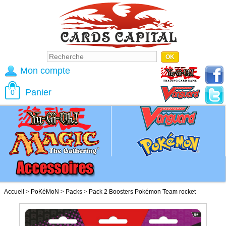
Mon compte
Panier
0
Accueil
>
PoKéMoN
>
Packs
>
Pack 2 Boosters Pokémon Team rocket