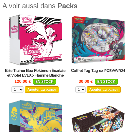
A voir aussi dans
Packs
Elite Trainer Box Pokémon Écarlate
Coffret Tag-Tag-ex
POEVAVR24
et Violet EV10.5 Flamme Blanche
POKEVT5ELI01
120,00 €
30,00 €
EN STOCK
EN STOCK
Ajouter au panier
Ajouter au panier