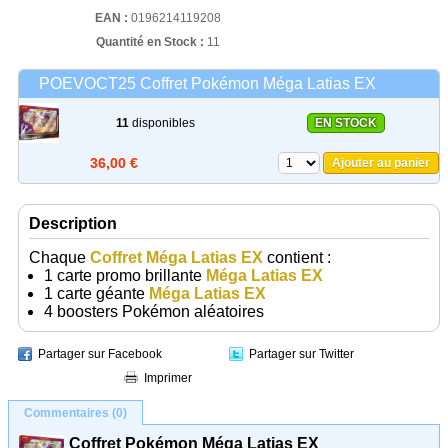
EAN :
0196214119208
Quantité en Stock :
11
POEVOCT25 Coffret Pokémon Méga Latias EX
11
disponibles
EN STOCK
36,00 €
Ajouter au panier
Description
Chaque
Coffret Méga Latias EX
contient :
1 carte promo brillante
Méga Latias EX
1 carte géante
Méga Latias EX
4 boosters Pokémon aléatoires
Partager sur Facebook
Partager sur Twitter
Imprimer
Commentaires (0)
Coffret Pokémon Méga Latias EX