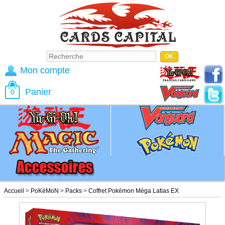
Mon compte
Panier
0
Accueil
>
PoKéMoN
>
Packs
>
Coffret Pokémon Méga Latias EX