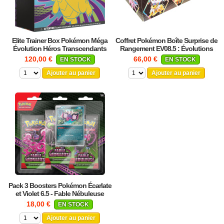
Elite Trainer Box Pokémon Méga
Coffret Pokémon Boîte Surprise de
Évolution Héros Transcendants
Rangement EV08.5 : Évolutions
ME2.5
Prismatiques
POKMES01ELI
POKEVX5STOC
120,00 €
66,00 €
EN STOCK
EN STOCK
Ajouter au panier
Ajouter au panier
Pack 3 Boosters Pokémon Écarlate
et Violet 6.5 - Fable Nébuleuse
3PACKEV65
18,00 €
EN STOCK
Ajouter au panier