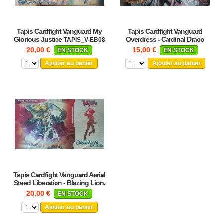
Tapis Cardfight Vanguard My
Tapis Cardfight Vanguard
Glorious Justice
Overdress - Cardinal Draco
TAPIS_V-EB08
Destijade
TAPIS_D-BT03
20,00 €
15,00 €
EN STOCK
EN STOCK
Ajouter au panier
Ajouter au panier
Tapis Cardfight Vanguard Aerial
Steed Liberation - Blazing Lion,
Platina Ezel
TAPIS_V-BT05E
20,00 €
EN STOCK
Ajouter au panier