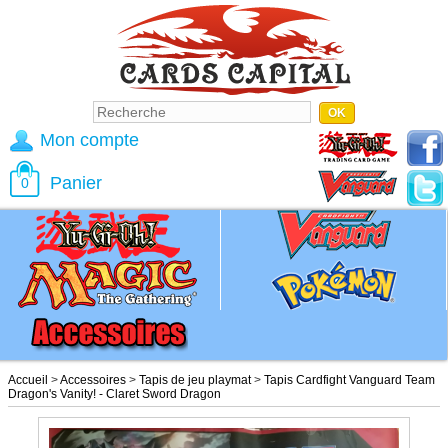
Mon compte
Panier
0
Accueil
>
Accessoires
>
Tapis de jeu playmat
>
Tapis Cardfight Vanguard Team
Dragon's Vanity! - Claret Sword Dragon