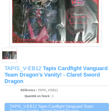
TAPIS_V-EB12
Tapis Cardfight Vanguard
Team Dragon's Vanity! - Claret Sword
Dragon
Référence :
TAPIS_V-EB12
Quantité en Stock :
1
TAPIS_V-EB12 Tapis Cardfight Vanguard Team
Dragon's Vanity! - Claret Sword Dragon