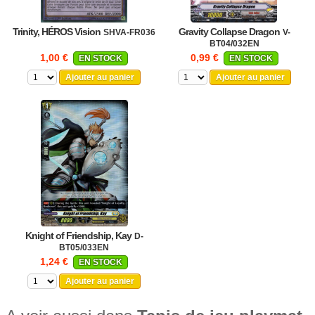
Trinity, HÉROS Vision
Gravity Collapse Dragon
SHVA-FR036
V-
BT04/032EN
1,00 €
0,99 €
EN STOCK
EN STOCK
Ajouter au panier
Ajouter au panier
Knight of Friendship, Kay
D-
BT05/033EN
1,24 €
EN STOCK
Ajouter au panier