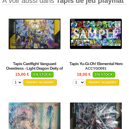
A voir aussi dans
Tapis de jeu playmat
Tapis Cardfight Vanguard
Tapis Yu-Gi-Oh! Elemental Hero
Overdress - Light Dragon Deity of
ACCYGO091
Honors Amartinoa
TAPIS_D-BT01_L
15,00 €
18,00 €
EN STOCK
EN STOCK
Ajouter au panier
Ajouter au panier