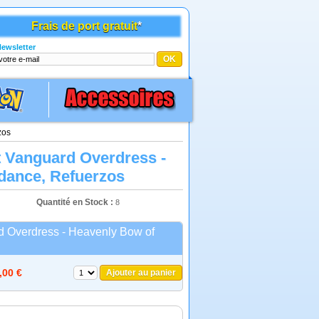
Frais de port gratuit
*
ewsletter
zos
t Vanguard Overdress -
dance, Refuerzos
Quantité en Stock :
8
 Overdress - Heavenly Bow of
,00 €
Ajouter au panier