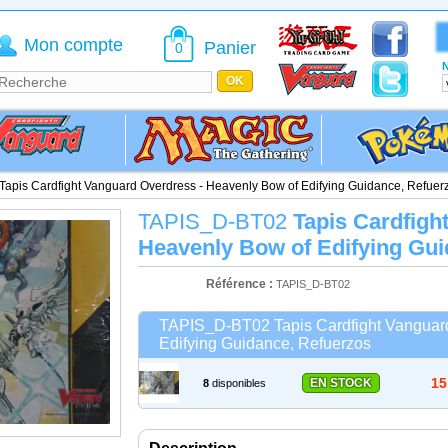
Mon compte
Panier
0
N
Tapis Cardfight Vanguard Overdress - Heavenly Bow of Edifying Guidance, Refuer
TAPIS_D-BT02
Tapis Cardfigh
Heavenly Bow of Edifying Gui
Référence :
TAPIS_D-BT02
TAPIS_D-BT02 Tapis Cardfight Vanguard
Edifying Guidance, Refuerzos
15
EN STOCK
8
disponibles