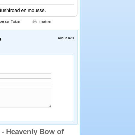
 Bushiroad en mousse.
ger sur Twitter
Imprimer
Aucun avis
s
 - Heavenly Bow of