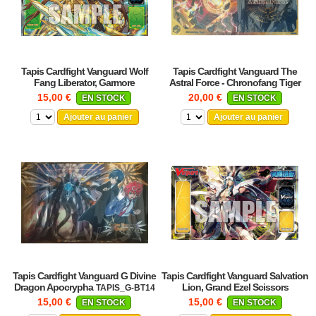
Tapis Cardfight Vanguard Wolf
Tapis Cardfight Vanguard The
Fang Liberator, Garmore
Astral Force - Chronofang Tiger
TAPIS_BT06
TAPIS_V-EB13
15,00 €
20,00 €
EN STOCK
EN STOCK
Ajouter au panier
Ajouter au panier
Tapis Cardfight Vanguard G Divine
Tapis Cardfight Vanguard Salvation
Dragon Apocrypha
Lion, Grand Ezel Scissors
TAPIS_G-BT14
TAPIS_BT14
15,00 €
15,00 €
EN STOCK
EN STOCK