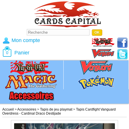
Mon compte
Panier
0
Accueil
>
Accessoires
>
Tapis de jeu playmat
>
Tapis Cardfight Vanguard
Overdress - Cardinal Draco Destijade