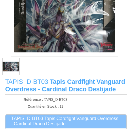
TAPIS_D-BT03
Tapis Cardfight Vanguard
Overdress - Cardinal Draco Destijade
Référence :
TAPIS_D-BT03
Quantité en Stock :
11
TAPIS_D-BT03 Tapis Cardfight Vanguard Overdress
- Cardinal Draco Destijade