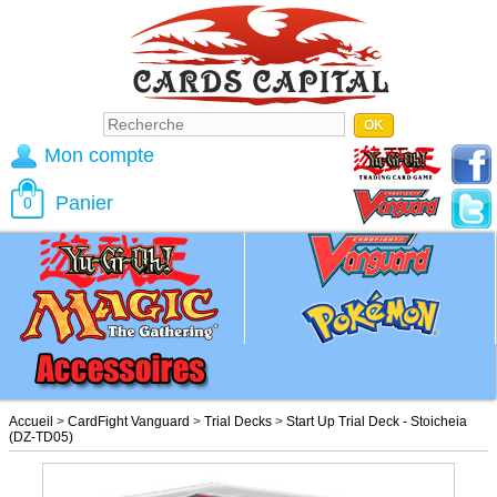
Mon compte
Panier
0
Accueil
>
CardFight Vanguard
>
Trial Decks
>
Start Up Trial Deck - Stoicheia
(DZ-TD05)