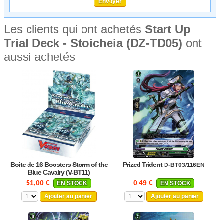
Les clients qui ont achetés
Start Up
Trial Deck - Stoicheia (DZ-TD05)
ont
aussi achetés
Boite de 16 Boosters Storm of the
Prized Trident
D-BT03/116EN
Blue Cavalry (V-BT11)
51,00 €
0,49 €
EN STOCK
EN STOCK
Ajouter au panier
Ajouter au panier