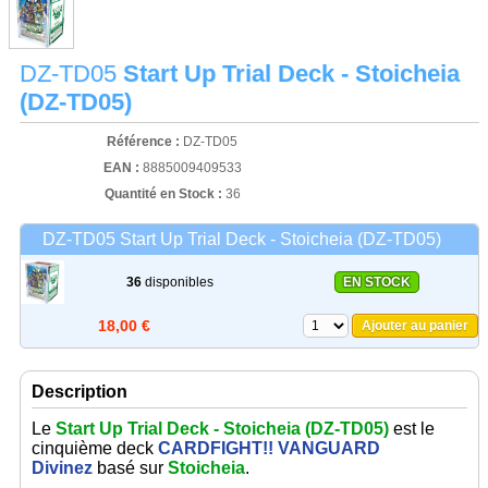
DZ-TD05
Start Up Trial Deck - Stoicheia
(DZ-TD05)
Référence :
DZ-TD05
EAN :
8885009409533
Quantité en Stock :
36
DZ-TD05 Start Up Trial Deck - Stoicheia (DZ-TD05)
36
disponibles
EN STOCK
18,00 €
Ajouter au panier
Description
Le
Start Up Trial Deck - Stoicheia (DZ-TD05)
est le
cinquième deck
CARDFIGHT!! VANGUARD
Divinez
basé sur
Stoicheia
.