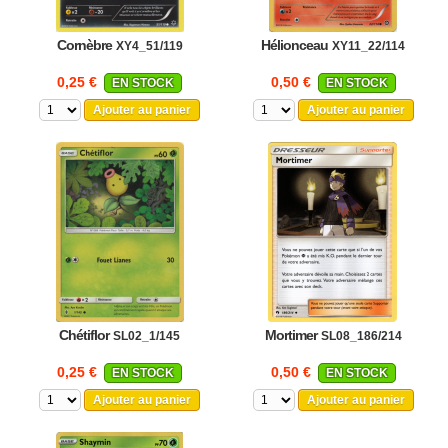
Cornèbre
Hélionceau
XY4_51/119
XY11_22/114
0,25 €
0,50 €
EN STOCK
EN STOCK
Ajouter au panier
Ajouter au panier
Chétiflor
Mortimer
SL02_1/145
SL08_186/214
0,25 €
0,50 €
EN STOCK
EN STOCK
Ajouter au panier
Ajouter au panier