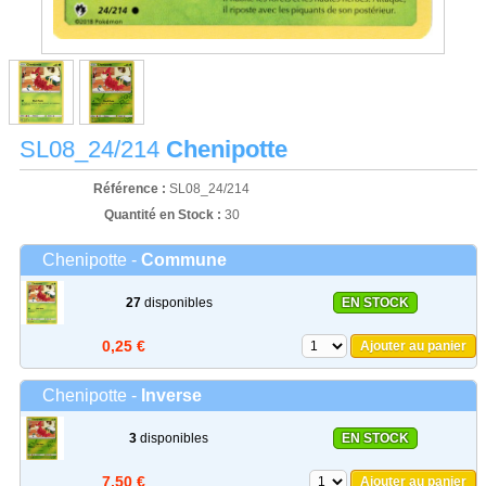
SL08_24/214
Chenipotte
Référence :
SL08_24/214
Quantité en Stock :
30
Chenipotte -
Commune
27
disponibles
EN STOCK
0,25 €
Ajouter au panier
Chenipotte -
Inverse
3
disponibles
EN STOCK
7,50 €
Ajouter au panier