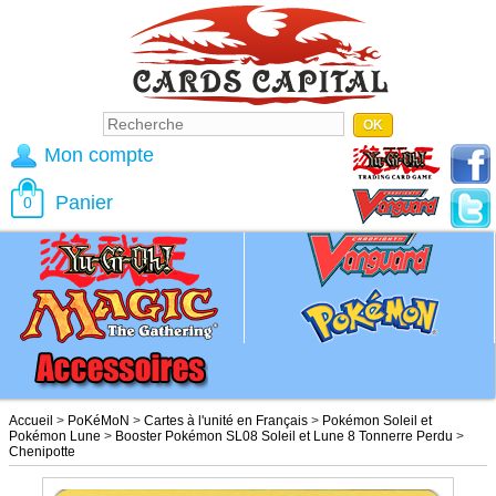
Mon compte
Panier
0
Accueil
>
PoKéMoN
>
Cartes à l'unité en Français
>
Pokémon Soleil et
Pokémon Lune
>
Booster Pokémon SL08 Soleil et Lune 8 Tonnerre Perdu
>
Chenipotte