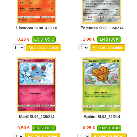
Limagma
Foretress
SL08_43/214
SL08_124/214
0,25 €
1,00 €
EN STOCK
EN STOCK
Ajouter au panier
Ajouter au panier
Marill
Apitrini
SL08_135/214
SL08_31/214
0,50 €
0,25 €
EN STOCK
EN STOCK
Ajouter au panier
Ajouter au panier