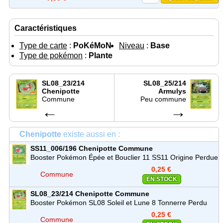
Caractéristiques
Type de carte
:
PoKéMoN
Niveau
:
Base
Type de pokémon
:
Plante
SL08_23/214
SL08_25/214
Chenipotte
Armulys
Commune
Peu commune
←
→
Chenipotte
existe aussi en :
SS11_006/196
Chenipotte
Commune
Booster Pokémon Épée et Bouclier 11 SS11 Origine Perdue
0,25 €
Commune
EN STOCK
SL08_23/214
Chenipotte
Commune
Booster Pokémon SL08 Soleil et Lune 8 Tonnerre Perdu
0,25 €
Commune