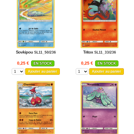
Sovkipou
Tritox
SL11_50/236
SL11_33/236
0,25 €
0,25 €
EN STOCK
EN STOCK
Ajouter au panier
Ajouter au panier