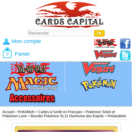
Mon compte
Panier
0
Accueil
>
PoKéMoN
>
Cartes à l'unité en Français
>
Pokémon Soleil et
Pokémon Lune
>
Booster Pokémon SL11 Harmonie des Esprits
>
Prédastérie