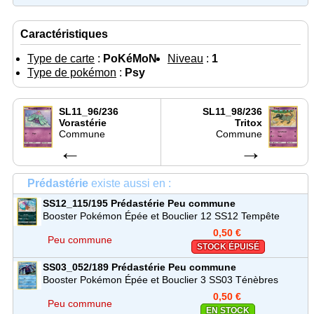
Caractéristiques
Type de carte
:
PoKéMoN
Niveau
:
1
Type de pokémon
:
Psy
SL11_96/236
SL11_98/236
Vorastérie
Tritox
Commune
Commune
←
→
Prédastérie
existe aussi en :
SS12_115/195
Prédastérie
Peu commune
Booster Pokémon Épée et Bouclier 12 SS12 Tempête
Argentée
0,50 €
Peu commune
STOCK ÉPUISÉ
SS03_052/189
Prédastérie
Peu commune
Booster Pokémon Épée et Bouclier 3 SS03 Ténèbres
Embrasées
0,50 €
Peu commune
EN STOCK