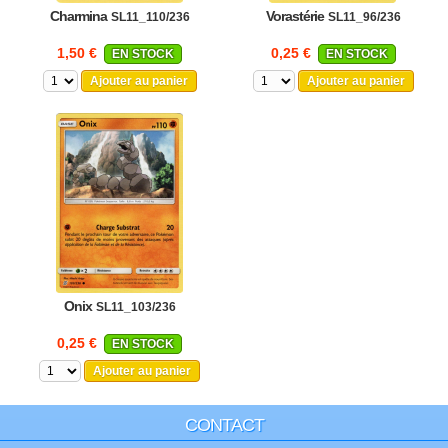
Charmina
Vorastérie
SL11_110/236
SL11_96/236
1,50 €
0,25 €
EN STOCK
EN STOCK
Ajouter au panier
Ajouter au panier
Onix
SL11_103/236
0,25 €
EN STOCK
Ajouter au panier
CONTACT