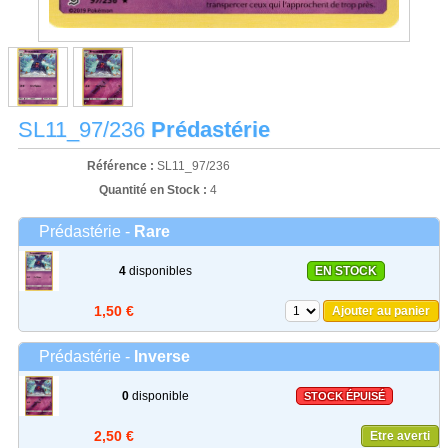
SL11_97/236
Prédastérie
Référence :
SL11_97/236
Quantité en Stock :
4
Prédastérie -
Rare
4
disponibles
EN STOCK
1,50 €
Ajouter au panier
Prédastérie -
Inverse
0
disponible
STOCK ÉPUISÉ
2,50 €
Etre averti