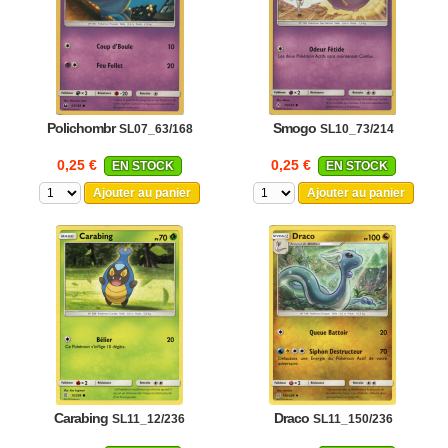
Polichombr
Smogo
SL07_63/168
SL10_73/214
0,25 €
0,25 €
EN STOCK
EN STOCK
Ajouter au panier
Ajouter au panier
Carabing
Draco
SL11_12/236
SL11_150/236