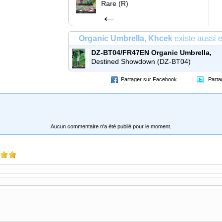
Rare (R)
←
Organic Umbrella, Khcek
existe aussi e
DZ-BT04/FR47EN
Organic Umbrella,
Khcek
Frame Rare (FR)
Destined Showdown (DZ-BT04)
Partager sur Facebook
Parta
Aucun commentaire n'a été publié pour le moment.