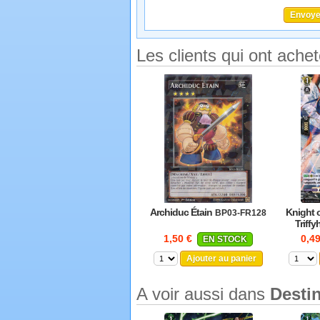
Les clients qui ont ache
Archiduc Étain
Knight 
BP03-FR128
Triffy
1,50 €
0,4
EN STOCK
Ajouter au panier
A voir aussi dans
Desti