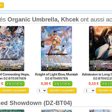
tés
Organic Umbrella, Khcek
ont aussi a
of Connecting Hope,
Knight of Light Bow, Mumiah
Admission is Long O
hn
DZ-BT03/076EN
DZ-BT04/057EN
DZ-BT04/11
9 €
0,30 €
0,15 €
EN STOCK
EN STOCK
EN S
Ajouter au panier
Ajouter au panier
Ajouter a
ned Showdown (DZ-BT04)