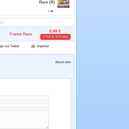
Rare (R)
→
n :
0,49 €
Frame Rare
STOCK ÉPUISÉ
(FR)
ger sur Twitter
Imprimer
Aucun avis