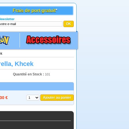
Frais de port gratuit
*
ewsletter
ek
ella, Khcek
Quantité en Stock :
101
,30 €
Ajouter au panier