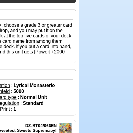
, choose a grade 3 or greater card
drop, and you may put it on the
k at the top five cards of your deck,
its card name from among them,
he deck. If you put a card into hand,
nd this unit gets
[Power]
+2000
ation
:
Lyrical Monasterio
hield
:
5000
ard type
:
Normal Unit
egulation
:
Standard
 Print
:
1
DZ-BT04/066EN
weetest Sweets Supremacy!