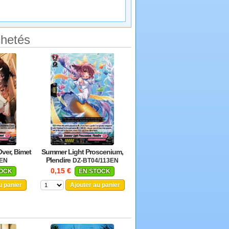
chetés
ver, Bimet
Summer Light Proscenium,
Plendire
2EN
DZ-BT04/113EN
0,15 €
TOCK
EN STOCK
u panier
Ajouter au panier