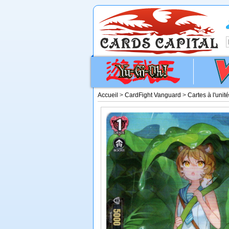
Accueil
>
CardFight Vanguard
>
Cartes à l'unit