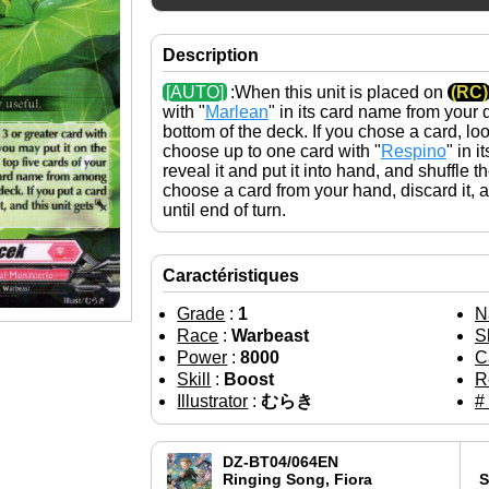
Description
[AUTO]
:When this unit is placed on
(RC)
with "
Marlean
" in its card name from your 
bottom of the deck. If you chose a card, loo
choose up to one card with "
Respino
" in 
reveal it and put it into hand, and shuffle t
choose a card from your hand, discard it, a
until end of turn.
Caractéristiques
Grade
:
1
N
Race
:
Warbeast
S
Power
:
8000
C
Skill
:
Boost
R
Illustrator
:
むらき
#
DZ-BT04/064EN
Ringing Song, Fiora
S