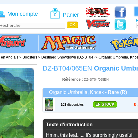
Mon compte
Panier
0
N
é en Anglais
>
Boosters
>
Destined Showdown (DZ-BT04)
>
Organic Umbrella, Khc
DZ-BT04/065EN
Organic Umbr
Référence :
DZ-BT04/065EN
Organic Umbrella, Khcek -
Rare (R)
0
EN STOCK
101
disponibles
Texte d'introduction
Hmm, this leaf...... It's surprisingly useful.