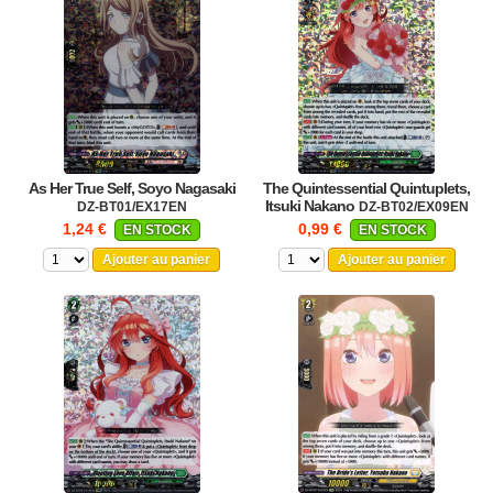
As Her True Self, Soyo Nagasaki
The Quintessential Quintuplets,
Itsuki Nakano
DZ-BT01/EX17EN
DZ-BT02/EX09EN
1,24 €
0,99 €
EN STOCK
EN STOCK
Ajouter au panier
Ajouter au panier