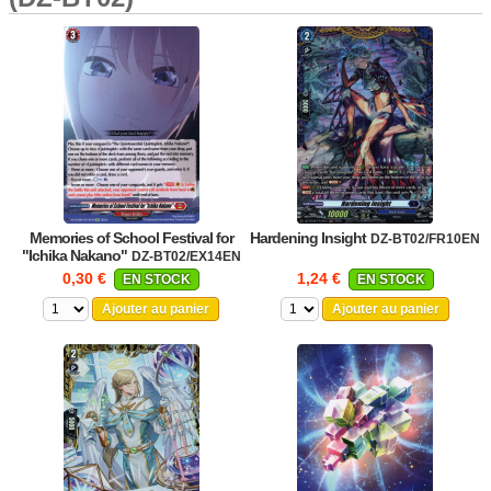
Memories of School Festival for
Hardening Insight
DZ-BT02/FR10EN
"Ichika Nakano"
DZ-BT02/EX14EN
0,30 €
1,24 €
EN STOCK
EN STOCK
Ajouter au panier
Ajouter au panier