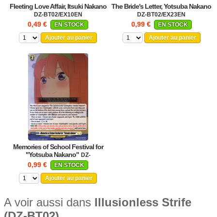
Fleeting Love Affair, Itsuki Nakano
The Bride's Letter, Yotsuba Nakano
DZ-BT02/EX10EN
DZ-BT02/EX23EN
0,49 €
0,99 €
EN STOCK
EN STOCK
Ajouter au panier
Ajouter au panier
Memories of School Festival for
"Yotsuba Nakano"
DZ-
BT02/EX26EN
0,99 €
EN STOCK
Ajouter au panier
A voir aussi dans
Illusionless Strife
(DZ-BT02)