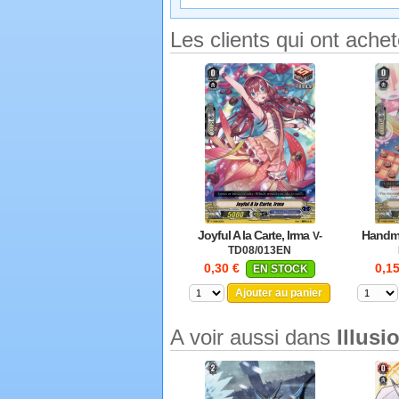
Les clients qui ont ache
Joyful A la Carte, Irma
Handma
V-
TD08/013EN
0,30 €
0,1
EN STOCK
Ajouter au panier
A voir aussi dans
Illusi