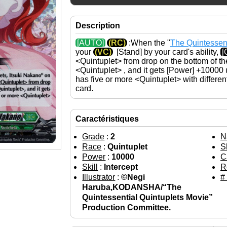
Description
[AUTO]
(RC)
:When the "
The Quintessent
your
(VC)
[Stand]
by your card's ability,
[
<Quintuplet> from drop on the bottom of th
<Quintuplet> , and it gets
[Power]
+10000 un
has five or more <Quintuplet> with differ
card.
Caractéristiques
Grade
:
2
N
Race
:
Quintuplet
S
Power
:
10000
C
Skill
:
Intercept
R
Illustrator
:
©Negi
#
Haruba,KODANSHA/“The
Quintessential Quintuplets Movie”
Production Committee.