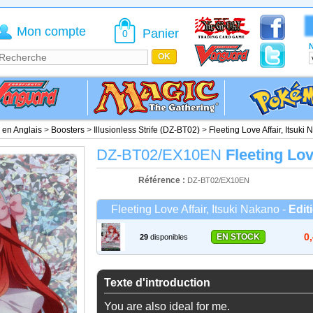
Mon compte
Panier
0
N
é en Anglais
>
Boosters
>
Illusionless Strife (DZ-BT02)
>
Fleeting Love Affair, Itsuki
DZ-BT02/EX10EN
Fleeting Lov
Référence :
DZ-BT02/EX10EN
Fleeting Love Affair, Itsuki Nakano -
Edit
0
EN STOCK
29
disponibles
Texte d'introduction
You are also ideal for me.