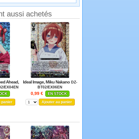
t aussi achetés
eed Ahead,
Ideal Image, Miku Nakano
DZ-
02/EX04EN
BT02/EX06EN
0,99 €
TOCK
EN STOCK
u panier
Ajouter au panier