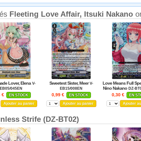
tés
Fleeting Love Affair, Itsuki Nakano
on
de Lover, Elena
Sweetest Sister, Meer
Love Means Full Sp
V-
V-
Nino Nakano
EB05/045EN
EB15/008EN
DZ-BT
5 €
0,99 €
0,30 €
EN STOCK
EN STOCK
EN S
Ajouter au panier
Ajouter au panier
Ajouter a
onless Strife (DZ-BT02)