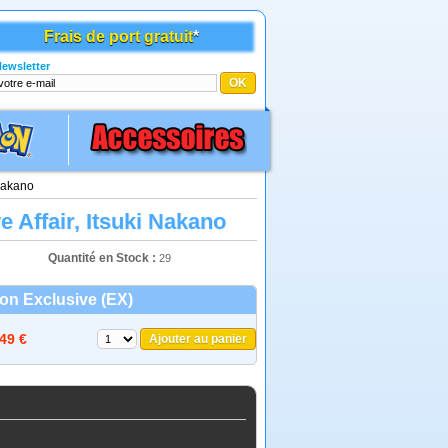
Frais de port gratuit
*
ewsletter
 Nakano
e Affair, Itsuki Nakano
Quantité en Stock :
29
ion Exclusive (EX)
,49 €
Ajouter au panier