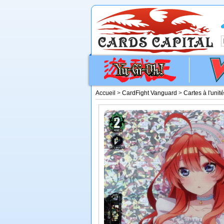
Accueil
>
CardFight Vanguard
>
Cartes à l'unit