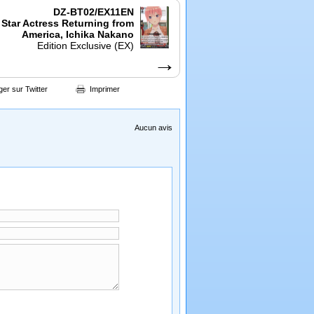
DZ-BT02/EX11EN
Star Actress Returning from
America, Ichika Nakano
Edition Exclusive (EX)
→
ger sur Twitter
Imprimer
Aucun avis