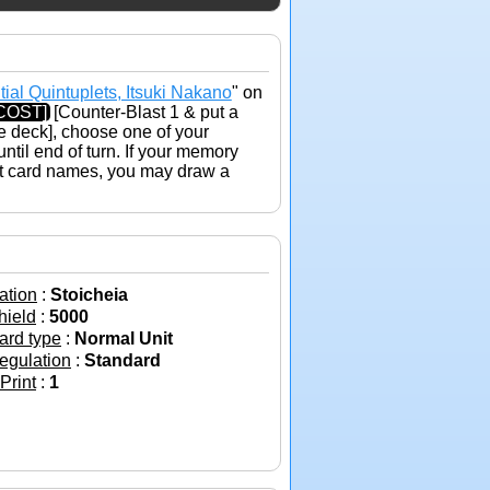
ial Quintuplets, Itsuki Nakano
" on
COST]
[Counter-Blast 1 & put a
e deck], choose one of your
til end of turn. If your memory
ent card names, you may draw a
ation
:
Stoicheia
hield
:
5000
ard type
:
Normal Unit
egulation
:
Standard
 Print
:
1