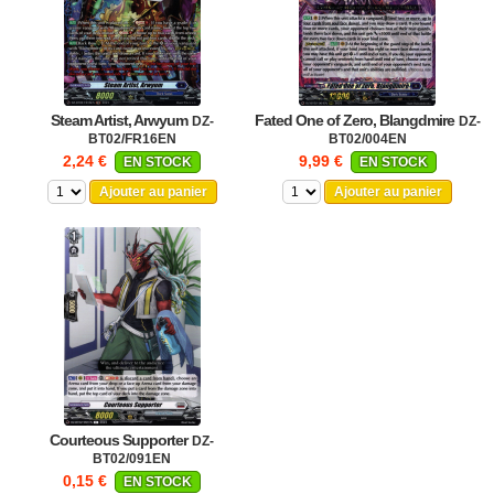
Steam Artist, Arwyum
Fated One of Zero, Blangdmire
DZ-
DZ-
BT02/FR16EN
BT02/004EN
2,24 €
9,99 €
EN STOCK
EN STOCK
Ajouter au panier
Ajouter au panier
Courteous Supporter
DZ-
BT02/091EN
0,15 €
EN STOCK