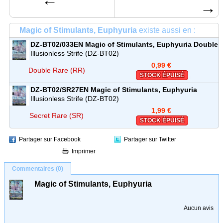
→
Magic of Stimulants, Euphyuria
existe aussi en :
DZ-BT02/033EN
Magic of Stimulants, Euphyuria
Double
Rare (RR)
Illusionless Strife (DZ-BT02)
0,99 €
Double Rare (RR)
STOCK ÉPUISÉ
DZ-BT02/SR27EN
Magic of Stimulants, Euphyuria
Secret Rare (SR)
Illusionless Strife (DZ-BT02)
1,99 €
Secret Rare (SR)
STOCK ÉPUISÉ
Partager sur Facebook
Partager sur Twitter
Imprimer
Commentaires (0)
Magic of Stimulants, Euphyuria
Aucun avis