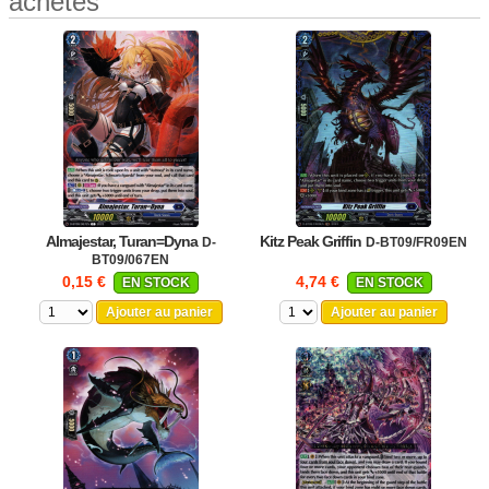
achetés
Almajestar, Turan=Dyna
Kitz Peak Griffin
D-
D-BT09/FR09EN
BT09/067EN
0,15 €
4,74 €
EN STOCK
EN STOCK
Ajouter au panier
Ajouter au panier