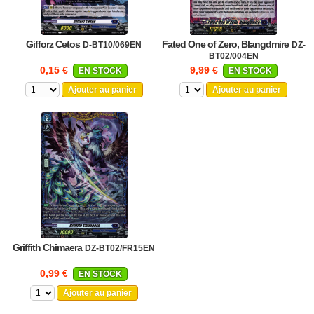
Gifforz Cetos
Fated One of Zero, Blangdmire
D-BT10/069EN
DZ-
BT02/004EN
0,15 €
9,99 €
EN STOCK
EN STOCK
Ajouter au panier
Ajouter au panier
Griffith Chimaera
DZ-BT02/FR15EN
0,99 €
EN STOCK
Ajouter au panier