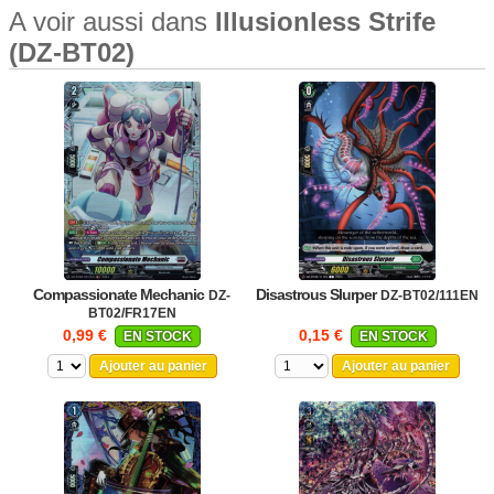
A voir aussi dans
Illusionless Strife
(DZ-BT02)
Compassionate Mechanic
Disastrous Slurper
DZ-
DZ-BT02/111EN
BT02/FR17EN
0,99 €
0,15 €
EN STOCK
EN STOCK
Ajouter au panier
Ajouter au panier