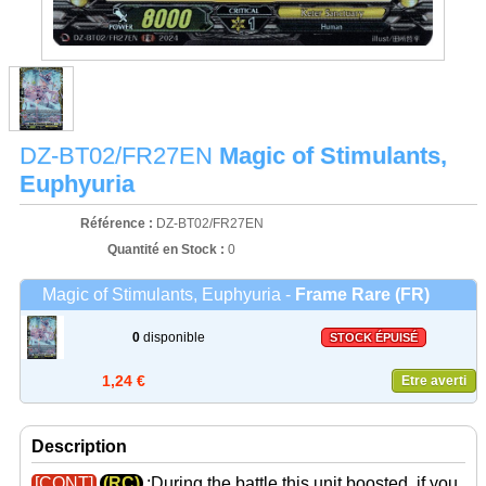
DZ-BT02/FR27EN
Magic of Stimulants,
Euphyuria
Référence :
DZ-BT02/FR27EN
Quantité en Stock :
0
Magic of Stimulants, Euphyuria -
Frame Rare (FR)
0
disponible
STOCK ÉPUISÉ
1,24 €
Etre averti
Description
[CONT]
(RC)
:During the battle this unit boosted, if you