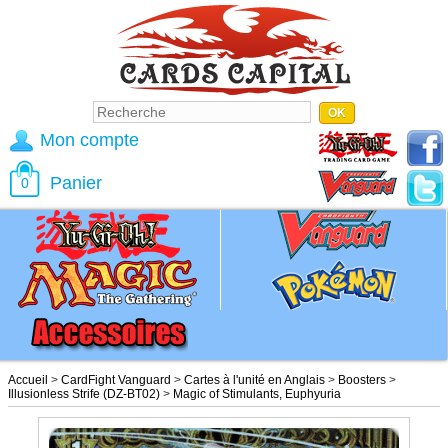
Mon compte
Panier
0
Accueil
>
CardFight Vanguard
>
Cartes à l'unité en Anglais
>
Boosters
>
Illusionless Strife (DZ-BT02)
>
Magic of Stimulants, Euphyuria