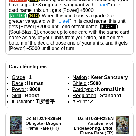
have a grade 3 or greater vanguard with "
Liael
" in its
card name, this unit gets
[Power]
+5000.
[AUTO]
(RC)
:When this unit boosts a grade 3 or
greater vanguard with "
Liael
" in its card name, this unit
gets
[Power]
+2000 until end of that battle,
[COST]
[Soul-Blast 1], choose up to one card with the same card
name as any of your units from your drop, put it on the
bottom of the deck, choose one of your units, and it gets
[Power]
+5000 until end of turn.
Caractéristiques
Grade
:
1
Nation
:
Keter Sanctuary
Race
:
Human
Shield
:
5000
Power
:
8000
Card type
:
Normal Unit
Skill
:
Boost
Regulation
:
Standard
Illustrator
:
田所哲平
# Print
:
2
DZ-BT02/FR26EN
DZ-BT02/FR28EN
Obligator Dragon
Academic of
Frame Rare (FR)
Endeavoring, Effoll
←
Frame Rare (FR)